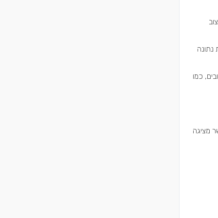
וב
 נתונה
ים, כמו
ר מציגה