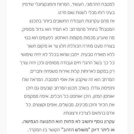
למטבח ההרמוני, העשיר, המרווח והפונקציונלי שדמיין
בעיני רוחו מבלי לשנות שום פרט.
אז מהם עקרונות העבודה החשובים ביותר בתכנון
המטבח? נתחיל מהמרחב: לא תמיד הוא גדול מספיק,
מה שיגרע מכמות מקומות האחסון. לפעמים הוא בנוי
בצורה מעט מוזרה הכוללת חלון צר או מיקום חשוך
ללא תאורה טבעית. ייתכן שהוא בכלל לא יהיה שימושי
כל כך בשל הרגלי חיים ועבודה מסוימים ולכן יהיה צורך
רק במקום לארוחות קלות ואירוח משפחה וחברים.
המרחב הוא זה שיקבע את אופי המטבח, המראה שלו
ותפיסת גודלו. בשלב תכנון המרחב קובעים גם היכן
יאוחסן המזון, היכן יאוחסנו כל הכלים, איפה ממקמים
את הכיור והיכן מכינים, מבשלים, אופים וקוצצים. כל
אדם בהתאם לצרכיו ורצונותיו.
עקרון נוסף וחשוב לא פחות הוא התנועה הגמישה,
או ליתר דיוק "משולש הזהב"
הקושר בין המקרר,