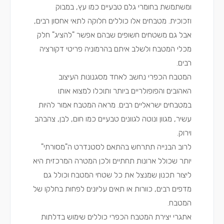
ומשתמשת בחומרי גלם טבעיים כמו עץ, במבוק
וזכוכית. מטבחים אלו כוללים חלוקה לתאי אחסון רבים,
אבל גם משטחים חשופים שבהם אפשר "להציג" חלק
מכלי המטבח ולשלב איתם בהרמוניה פריטי דקורציה
רבים.
המטבח הכפרי נחשב לאחד מסגנונות העיצוב
האהובים והפופולריים ביותר ותוכלו למצוא אותו
במטבחים ישראליים רבים. מראה המטבח אמור להיות
עשיר, מגוון ונוטה לגוונים טבעיים כמו חום, לבן, צהבהב
וירוק.
לרוב הבנייה תתרחש בהתאם לסטנדרט ה"מסורתי"
יותר שכולל ארונות תחתיים ולכן המטרה המרכזית היא
ליצור תכנון שמנצל את כל שטחי המטבח וכולל גם
מדפים רבים, כוורות או תאים עליונים לפחות בחלקו של
המטבח.
אתגרי יצירת המטבח הכפרי כוללים שימוש בדלתות