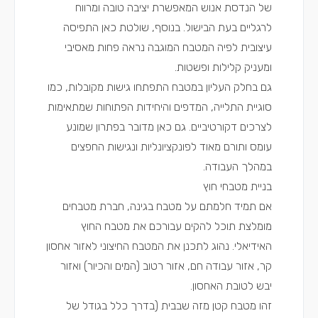
של הנדסת אנוש המאפשרת יציבה טובה ומרווח
לרגליים בעת הבישול. בנוסף, שולטת כאן התפיסה
עיצובית לפיה המטבח המוגבה נראה פחות מאסיבי
ומעניק קלילות ופשטות.
גם בחלק העליון במטבח התפתחו גישות מקובלות, כמו
סוגיית התלייה, המדפים והיחידות הפתוחות שמתאימות
לצרכים דקורטיביים. גם כאן מדובר בפתרון שמונע
עומס ותורם מאוד לפונקציונליות ונגישות החפצים
במהלך העבודה.
בניית מטבחי חוץ
אם תמיד חלמתם על מטבח בגינה, חברת מטבחים
מומלצת תוכל להקים עבורכם את מטבח החוץ
האידיאלי. נהוג לתכנן את המטבח החיצוני לאזור אחסון
קר, אזור עבודה חם, אזור רטוב (המים והכיור) ואזור
יבש לטובת האחסון.
זהו מטבח קטן מזה שבבית (בדרך כלל בגודל של