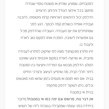
למטבחים, שמציע שולחן או משטח נוסף שגודלו
מחשב בכל אילוצי הגודל והרוחב הרצויים.
הדלפק יכול להתאים לארוחות קלות וחטופות, להכנה
ועבודה ואפילו כשולחן קפה לבוקר, רגע לפני
שמתחילים את יום העבודה. העובדה שהדלפק מכיל
גם אפשרות לישיבה, הופכת אותו למקום טוב לארח
ולעבוד בו.
זהו פתרון פונקציונלי מצוין למי שזקוק לפתרון לעבודה
מהבית, או שרוצה לארח במקום אינטימי ורגוע שאיננו
הסלון. הדלפק מבטא גם הפרדה וחציצה בין המטבח
ליתר חללי הבית, מה שיסייע לעיצוב ולצרכי החיים
בבית. אם הוא חוסם או מעמיס בזמן שהוא פנוי מאנשים
וכלים, ניתן לשקול דלפק מתקפל.
בניית אי במטבח
אין דבר נוח, מרשים וגם יפה כמו אי במטבח!
מדובר
ביחידה בפני עצמה שמקבילה בגובהה לזה של השיש