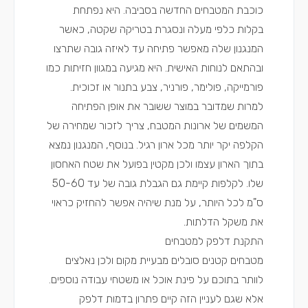
כוכבת המטבחים החדשה בסביבה. היא נפתחת
בקלות כלפי מעלה ונסגרת בטריקה שקטה, כאשר
המנגנון שלה מאפשר פתיחה עד לאיזה גובה שתרצו
ובהתאם לנוחות האישית. היא מגיעה במגוון חזיתות כמו
פורמייקה, פולימר, פורניר, צבע בתנור או זכוכית.
למרות שמדובר במוצר ששובר את אופן הפתיחה
המשמים של ארונות המטבח, צריך לזכור שמחירה של
הקלפה יקר יותר מכל ארון רגיל. בנוסף, המנגנון נמצא
בתוך הארון עצמו ולכן מקטין בפועל את שטח האחסון
שלו. לקלפות קיימת גם הגבלת גובה של עד 50-60
ס"מ לכל היותר, על מנת שיהיה אפשר להחזיק כראוי
את משקל הדלתות.
התקנת דלפק למטבחים
מטבחים קטנים סובלים מבעיית מקום ולכן נאלצים
לוותר בתוכם על פינת אוכל או משטחי עבודה נוספים.
אלא שגם לעניין הזה קיים פתרון בדמות דלפק