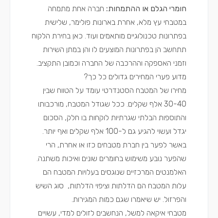
חומרי הגלם או ההתמחות:
חברה אחת מתמחה
במטבחי עץ מלא, אחרת בארונות פולימר, שלישית
בפתרונות טכנולוגיים מותאמים ועוד. כאן בחירת הלקוח
תתחשב הן בפתרונות המוצעים לו והן במתן השירות
וזמני האספקה וההרכבה של החברה וכמובן התקציב.
מדוע פערי המחירים גדולים כל כך?
מחירו של המטבח הסטנדרטי עומד על הטווח שבין
30-40 אלף שקלים. ככל שגודל המטבח, מורכבותו
והתוספות הבלתי שגרתיות לוקחות בו חלק, הסכום
יגדל ועשוי להגיע גם ל-100 אלף שקלים ואף יותר.
באשר לפער בין חברת מטבחים כזו או אחרת, הרי
שהפער נובע משימוש בחומרים שונים ואיכות משתנה.
האלמנטים המרכזיים שנוגסים בעלויות המטבח הם
עלות המטבח הם הדלתות וציפוי הדלתות, סוג השיש
והפרזול. יש שיאמרו שגם כמות המגירות.
מטבחי איקאה למשל, הנחשבים לזולים למדי, עשויים