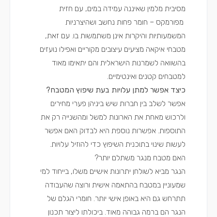
מסיבית מלמין שאיננה עמידה במים, עם חזית
מפורמקס – חומר פחות נחשב ושהיצרניות
המשמעותיות והיקרות אינן משתמשות בו. עם זאת,
מטבחי איקאה מציעים עיצובים מקוריים ואפילו נועזים
בהשוואה לשמרנות הישראלית והם יתאימו מאוד
למטבחים קטנים ואינטימיים.
כיצד אפשר למתן עלויות בעת שיפוץ המטבח?
אפשר לשלב בין חברות שיש ביניהן פערי מחירים
ולרכוש מאחת את הארונות למשל ומהשנייה רק את
התוספות. אפשרות נוספת היא לבדוק האם אפשר
לעשות שינוי בתוכנית השיפוץ כדי להוזיל עלויות.
האם מטבח מנגר משתלם יותר?
הנגר מביא לשולחן יתרונות אישיים משלו, בייחוד למי
שמעוניין במטבח בהתאמה אישית ורוצה שהעבודה
תתרחש גם היא באופן אישי יותר. חומרי הגלם של
הנגר הם ברמה גבוהה מאוד. ביכולתו ליצור תכנון