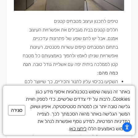
טיפים לתכנון ועיצוב מטבחים קטנים
חללים קטנים בבית מגבילים את אפשרויות העיצוב
אמנם, אבל יש להם שפע של פתרונות עדכניים.
בתחום המטבחים קיימים עשרות פטנטים, רעיונות
ואפשרויות שניתן לאמץ ולהפוך באמצעותם כל מטבח
קטן לממלכה ביתית יפה עם אשליית גודל טובה.
הנה
כמה מהם:
השקיעו בכיסוי עליון לתנור והכיריים, כך שייווצר לכם
עוד שטח עבודה בעת הצורך
באתר זה נעשה שימוש בטכנולוגיות איסוף מידע כגון
המשולש הדמיוני בין הכיור, הכיריים והמקרר שלכם
Cookies, לרבות על ידי צדדים שלישיים, כדי לספק חוויית
גלישה טובה יותר וכן למטרות סטטיסטיקה, איפיון ושיווק.
קרוי "משולש הזהב של המטבח" משום שנעשה בו
סגירה
המשך הגלישה באתר מהווה הסכמתך לכך. לצפייה
השימוש הרב ביותר. חשוב שהוא יהיה רחב ככל
במדיניות הפרטיות, למידע נוסף ואפשרות לנהל את
שתוכלו.
השימוש באמצעים הללו
ליחצו כאן
.
אם החדר קטן וסגור, תוכלו לפתוח אותו באמצעות