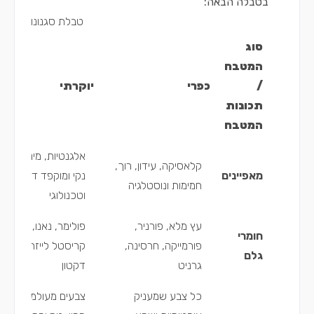
בטבלה הבאה:
טבלת סגנונות עיצוב
סוג
המטבח
/
כפרי
יוקרתי
תכונות
המטבח
אלגנטיות, מינימליזם,
קלאסיקה, עידון, רוך,
מאפיינים
נקי ומוקפד דומיננטי
חמימות ונוסטלגיה
וטכנולוגי
עץ מלא, פורניר,
פולימר, נאנו, היי-גלו
חומרי
פורמייקה, חרסינה,
קריסטל לייזר, נירוסט
גלם
גרניט
דקטון
כל צבע שמעניק
צבעים מעולמות