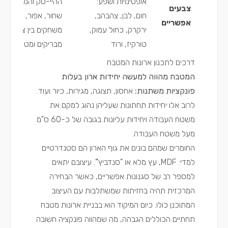
אופטימיות ושפע:
ההיי-טק והמודרניות:
צבעים
חום, לבן, צהבהב,
שחור, אפור, לבן, כסו
אפשריים
ירקרק, כחול עמוק,
משחקים בין צבעים
טורקיז, ורוד
מבריקים ומט
דרכים לתכנון ארונות המטבח
המטבח מהווה למעשה יחידות ארון בעלות
פונקציות משתנות:
אחסון, תצוגה, מגירות, כיור ועוד.
לרוב אלו יחידות תחתונות שעליהן נהוג למקם את
משטח העבודה ויחידות עליונות בגובה של כ-60 ס"מ
מעל משטח העבודה.
החומרים שמהם בונים את גוף הארון הם סטנדרטיים
למדי:
MDF
, עץ מלא או "סנדביץ'". עיצובם יתאים
למספר רב של סגנונות אפשריים, כאשר הבחירה
המרכזית תהיה בחזיתות שמשתלבות עם העיצוב
המתוכנן כולו. כיום המיקוד הוא בבניית ארונות מטבח
תחתיים הכוללים הגבהה, מה שמהווה פונקציה חשובה