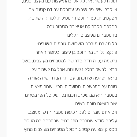
תוכלו לעשות את כל אלו בהתייעצות עם מעצבי פנים,
או קבלן שיפוצים שיבצע עבורכם עבודה קטנה אך
אפקטיבית, כמו החלפת המסילות לטריקה שקטה,
החלפת הקרמיקה או יצירת מסתור גבס.
בין מטבחים מעוצבים ורגילים
כל מטבח מורכב משלושה גורמים חשובים:
פונקציונליות, מחיר וכמובן עיצוב. בעשור האחרון
נרשמה עלייה חדה בדרישה למטבחים מעוצבים, בשל
הרצון לבשל בחלל נגיש ונוח, אבל גם לשמור על
מראה יפהפה שיתכתב עם יתר הבית וישרה אווירה
טובה על המבשלים והסועדים. מכיוון שההימצאות
במטבח היא ממושכת, תכנון נכון של כל הפרמטרים
יצור תוצאה טובה ורצויה.
אם אתם עומדים לפני רכישת מטבח חדש ומעוצב,
עליכם לוודא שחברת המטבחים שבחרתם בה מנוסה
מספיק ומציעה קטלוג הכולל מטבחים מעוצבים מחוץ