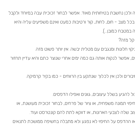
ה פי 4 מזכוכית רגילה ולכן נחשבת בטיחותית מאוד. אפשר לבחור זכוכית עבה במיוחד ולקבל
בכל מצב - חום, לחות, קור ורטיבות כמעט ואינם משפיעים עליה והיא
 במטבח כמובן…).
 קל מזה?
יקוי חלונות ומנגבים עם מטלית יבשה. אין יותר פשוט מזה.
, אפשר לנקות אותה גם כמה ימים אחרי שנוצר כתם והיא עדיין תחזור
ורים ולכן אין לכלוך שנתקע בין הרווחים - כמו בקיר קרמיקה.
 להגיע בשלל עיצובים, גוונים ואפילו הדפסים.
פוי תמונה משפחית, או ציור של פרחים, לבחור זכוכית מעושנת, או
ב שלה לצבעי הארונות, או דווקא לתת להם קונטרסט ועוד.
 או ההדפס על החיפוי לא נפגע ולא מתבלה בחשיפה ממושכת לתנאים