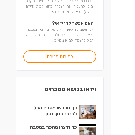
הקבלן מסרב להרים ריצוף כדי לטפל בתקלה
ומוכן להעביר את הצנרת מחוץ לבית (דירת
קרקע) יש איזשהי המלצה א...
האם אפשר להזיז אי?
אני מעוניינת לשנות את מיקום האי במטבח.
נראה לי צריך לפרק ולהרכיב כי הוא ממש
דבוק לרצפה. למי פונים? מ...
לפורום מטבח
וידאו בנושא מטבחים
כך תרכשו מטבח מבלי
לבזבז כסף וזמן
כך תיצרו מהפך במטבח