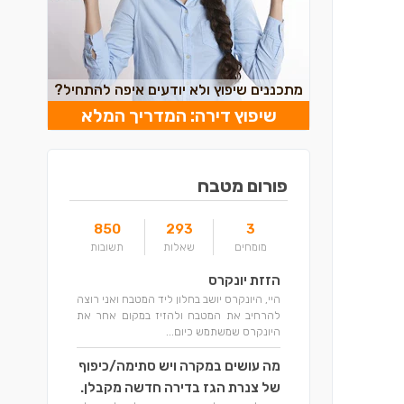
מתכננים שיפוץ ולא יודעים איפה להתחיל?
שיפוץ דירה: המדריך המלא
פורום מטבח
850
293
3
מומחים
שאלות
תשובות
הזזת יונקרס
היי, היונקרס יושב בחלון ליד המטבח ואני רוצה
להרחיב את המטבח ולהזיז במקום אחר את
היונקרס שמשתמש כיום...
מה עושים במקרה ויש סתימה/כיפוף
של צנרת הגז בדירה חדשה מקבלן.