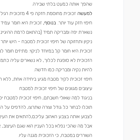
שהפך אותה כמעט בלתי שבירה.
למעשה
זכוכית מחוסמת חזק
חיפוי חזק עוד יותר.
בנוסף,
זכוכית היא חומר עמיד 
נשארת יפה ומבריקה תמיד (בהתאם לרמת ההיגיינה
ניקיון ותחזוקה של חיפוי זכוכית למטבח - היש יותר
זכוכית היא חומר קל במיוחד לניקוי. מתיזים חומר לנ
הזכוכית לא סופגת לכלוך, לא נשארים עליה כתמים
להיות נקיה ומבריקה כמו חדשה.
חיפוי זכוכית לקיר מטבח מגיע ביחידה אחת, ללא חיב
עיצובים מגוונים של חיפוי זכוכית למטבח
בניגוד למה שאולי חשבתם, חיפוי זכוכית למטבח יכול
תוכלו לבחור כל גודל וצורה שתרצו, להדפיס על החי
לצבוע אותה בצבע האהוב עליכם,להתאים את העיצו
אבל מה שהכי נפלא בכל העניין הוא שגם העיצוב,
השוררים במטבח, כי הזכוכית מגנה עליו.