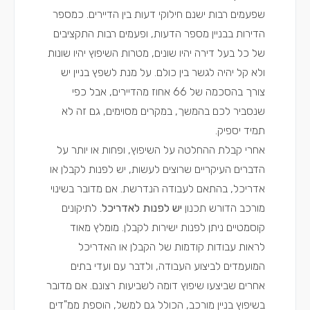
שפעמים רבות ישנם חילוקי דעות בין הדיירים. כמספר
הדירות בבניין מספר הדעות, ופעמים רבות התקציבים
של כל בעל דירה יהיו שונים, מטרות השיפוץ יהיו שונות
ולא קל יהיה לגשר בין כולם. על מנת לשפץ בניין יש
צורך בהסכמה של 66 אחוז מהדיירים, אבל כפי
שנסביר לכם בהמשך, במקרים מסוימים, גם זה לא
תמיד יספיק.
אחרי קבלת ההחלטה על השיפוץ, ופחות או יותר על
הדברים העיקריים שרוצים לעשות, יש לפנות לקבלן או
אדריכל, בהתאם לעבודה הנדרשת. אם מדובר בשינוי
מורכב הדורש תכנון
יש לפנות לאדריכל
. לתיקונים
קוסמטיים ניתן לפנות ישירות לקבלן. מומלץ מאוד
לראות עבודות קודמות של הקבלן או האדריכל
המועמדים לביצוע העבודה, ולדבר עם ועדי בתים
אחרים שביצעו שיפוץ דומה לשביעות רצונם. אם מדובר
בשיפוץ בניין מורכב, הכולל גם למשל, הוספת ממ"דים