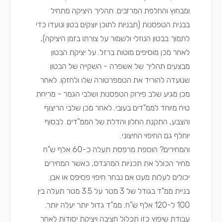
ומבחוץ והחלפת המרזבים. תהליך היציקה מתחיל
בבנית הטפסנות (תבניות לתוכן יוצקים בטון ונועדו כדי
לתמוך בבטון הנוזלי ולשמור על צורתו בזמן היציקה),
לאחר מכן מוסיפים מוטות ברזל. על יציקת הבטון
מבצעים תהליך של אשפרה - השקייה של הבטון
שנועדה להוריד את הטמפרטורה שלו ולחזקו. לאחר
מכן מגיע שלב פירוק הטפסנות ושלבי הגמר - מריחת
טיח מיוחד לממ"דים בעובי. לאחר מכן שלבי הריצוף
והצבע, התקנת החלון והדלת של הממ"דים. לבסוף
יוחלף גם החיפוי החיצוני.
והמחירים? הוספת מרפסת תעלה כ-60 אלף ש"ח
מחיר הכולל את תכניות המהנדס, כאשר המחירים
יכולים לעלות מעט אם נבחר חיפוי פסיפס או אבן.
בניית ממ"ד בגודל של 3 מטר על 3.5 מטר תעלה בין
100 ל-120 אלף ש"ח. ממ"ד גדול יותר יעלה יותר.
עבודת שיפוץ כזו תכלול חציבה ויציקת יסודות לאחר