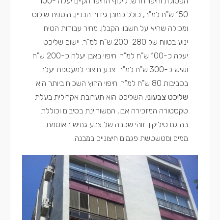
הפסולת וחיפוי חדש. קילוף החיפוי הקיים יעלה 100-
150 ש"ח למ"ר, כולל כמובן גידור הבניין, הוספת שילוט
ומכולה שהיא על חשבון הקבלן. מחיר עבודות הטיח
ינוע בטווח של 200-280 ש"ח למ"ר. יישום שליכט
יעלה כ-100 ש"ח למ"ר. חיפוי באבן יעלה כ-200 ש"ח
ושיש כ-300 ש"ח למ"ר. צבע חיצוני למעטפת יעלה
בסביבות 80 ש"ח למ"ר. חיפוי החוץ השכיח ביותר הוא
שליכט צבעוני
. השליכט הוא תערובת אקרילית בעלת
טקסטורה המזכירה אבן, המשוריינת בסיבים וכוללת
בה גם סיליקון. זוהי שכבה של צבע גמיש האוטמת
ממים ומטשטשת פגמים חיצוניים במבנה.