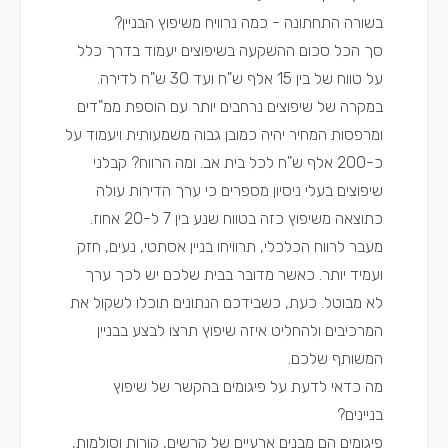
בשורה התחתונה - כמה נרוויח משיפוץ הבניין?
סך הכל סכום ההשקעה בשיפוצים יעמוד בדרך כלל
על טווח של בין 15 אלף ש"ח ועד 30 ש"ח לדירה.
במקרה של שיפוצים נרחבים יותר עם הוספת ממ"דים
ומרפסות המחיר יהיה כמובן גבוה משמעותית ויעמוד על
כ-200 אלף ש"ח לכל בית אב. ומה הרווח? קבלני
שיפוצים בעלי ניסיון מספרים כי ערך הדירות עולה
כתוצאה משיפוץ כזה בטווח שנע בין 7 ל-20 אחוז.
מעבר לרווח הכלכלי, תרוויחו בניין אסתטי, נעים, חזק
ועמיד יותר. כאשר מדובר בבית שלכם יש לכך ערך
לא מבוטל. כעת, כשבידכם הנתונים תוכלו לשקול את
המרכיבים ולהחליט איזה שיפוץ תרצו לבצע בבניין
המשותף שלכם.
מה כדאי לדעת על פיגומים בהקשר של שיפוץ
בניינים?
פיגומים הם מבנים ארעיים של קרשים, קורות וסולמות,