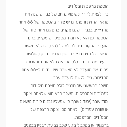
הוספת מרפסות וממ"דים
כדי לצאת לדרך לשיפוץ נרחב של בניין שישנה את
מראה החזית והפתחים יש צורך בהסכמה של 66 אחוז
מהדיירים בבניין, וישנם מקרים בהם גם אחוז כזה של
הסכמה גם הוא לא תמיד מספיק. יש מקרים בהם
הוועדה המקומית יכולה למשל להחליט שלא תאשר
מראה של חזית בניין בה ישנן מרפסות רק לשלושה
רבעים מהדירות, בגלל המראה הלא אחיד והאסתטי
פחות. אם הוועדה לא מאשרת שינוי חזית ל-66 אחוז
מהדירות, ניתן לגשת לוועדת ערר.
השלב הראשוני של הבניה כולל חציבת היסודות
לממ"דים ולמרפסות, השלב הבא הוא שלאחר יציקת
יסוד עובר (יסוד לאורך קו שמעליו נבנים קירות נושאים
או שורת עמודים), ולאחר מכן יציקת הרצפה של
הממ"דים והמרפסות.
בהמשך או במקביל מגיע שלב צביעת הבניין מבפנים