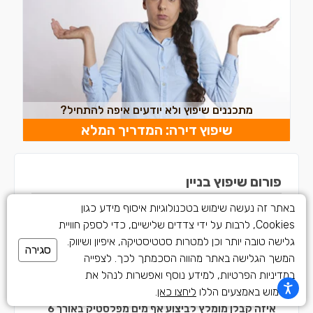
מתכננים שיפוץ ולא יודעים איפה להתחיל?
שיפוץ דירה: המדריך המלא
פורום שיפוץ בניין
באתר זה נעשה שימוש בטכנולוגיות איסוף מידע כגון
123
28
26
Cookies, לרבות על ידי צדדים שלישיים, כדי לספק חוויית
מומחים
שאלות
תשובות
גלישה טובה יותר וכן למטרות סטטיסטיקה, איפיון ושיווק.
סגירה
שאלה
המשך הגלישה באתר מהווה הסכמתך לכך. לצפייה
האם יש חברה שמתפעלת את כל נושא השיפוץ.מאיסוף הכספים
במדיניות הפרטיות, למידע נוסף ואפשרות לנהל את
מהדיירים,הצעות מחיר ועוד?
השימוש באמצעים הללו
ליחצו כאן
.
איזה קבלן מומלץ לביצוע אף מים מפלסטיק באורך 6