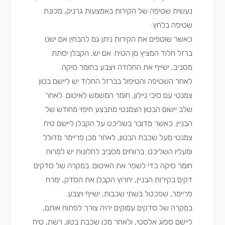
נעשית שטיפה של הקירות באמצעות גרניק, מכונת
שטיפה בלחץ.
כאשר שוטפים את הקירות ניתן גם להבחין אם ישנו
ברזל חלוד המציץ מן הטיח. אם יש, הקבלן יסתת
מסביב, ישייף את החלודה ויצבע בחומר סיקה.
לאחר השטיפה והטיפול בברזל החלוד יש ליישם בטון
צמנטי עם סיבי ניילון, חומר המשמש לאיטום. לאחר
שלב יישום הבטון הצמנטי מתבצע חיפוי מחודש של
הבניין. כאשר מדובר בשליכט על הקבלן ליישם טיח
צמנטי מעל שכבת הבטון, לאחר מכן פריימר מדולל
ומעליו השליכט. ברווחים מסביב לחלונות יש למרוח
חומר סיקה כדי לשפר את האיטום. במקרה של סדקים
דקים בקירות הבניין, יחרוץ הקבלן את הסדק, ימרח
פריימר, שפכטל בשתי שכבות, ישייף ויצבע.
במקרה של סדקים עמוקים יהיה צורך לפתוח אותם,
ליישם ספוג אלסטי, ולאחר מכן שכבת בטון, רשת, טיח