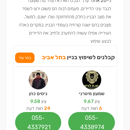
ל-20 אחוז
. ערך הנכס הוא לא תמיד מה שעומד
לנגד עיני הדיירים, פעמים רבות הם פשוט ירצו לשפר
את מצב הבניין כחלק מהתחזוקה שלו. ישנם, למשל,
מצבים בהם ישנה קורוזיה בעמודי הבניין. במקרים כאלה
העירייה אפילו עשויה להתערב ולחייב את הדיירים
לבצע שיפוץ.
קבלנים לשיפוץ בניין
בתל אביב
בחר עיר
שמעון מיטרני
ניסים כהן
ציון
9.67
ציון
9.58
6
חוות דעת
24
חוות דעת
055-
055-
4337921
4338974