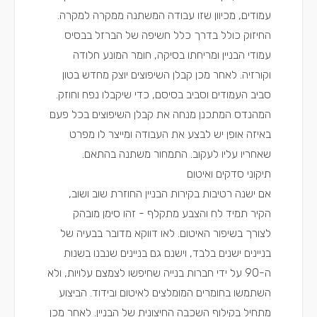
עמודים, מכיוון שזו עבודה המשתנה ממקרה למקרה.
החיזוק כולל בדרך כלל חשיפה של הברזל בבסיס
עמודי הבניין ומריחתו בסיקה, חומר המונע חלודה
וקורזיה. לאחר מכן קבלן השיפוצים יוצק מחדש בטון
סביב העמודים וסביב בסיסם, כדי שיקבלו נפח וחוזק.
המהנדס המתכנן מנחה את קבלן השיפוצים בכל פעם
באיזה אופן יש לבצע את העבודה ומייצר לו מפרט
שאחריו עליו לעקוב. התמחור משתנה בהתאם.
תיקוני סדקים ואיטום
אם ישנה רטיבות בקירות הבניין החוזרת שוב ושוב,
הקיר תמיד לח והצבע מתקלף - זהו סימן מובהק
לצורך בשיפור האיטום. לאו דווקא מדובר בבעיה של
בניינים ישנים בלבד, וישנם גם בניינים שנבנו בשנות
ה-90 על ידי חברות בנייה שחיפשו לצמצם עלויות, ולא
השתמשו בחומרים המומלצים לאיטום ובידוד. הביצוע
מתחיל בקילוף השכבה החיצונית של הבניין. לאחר מכן