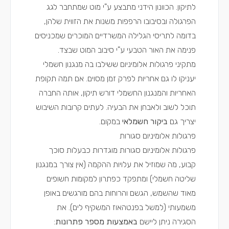
לתיקון. הכוונון הידני מתבצע ע"י מוט שמתחבר לגג
הפרגולה ובסיבובו הרפפות משנות את הזווית שלהן,
בדומה לתריסי הגלילה המשרדיים המוכרים שמכניסים
פנימה את האור הטבעי ע"י סיבוב המוט שבצד.
מתקיני פרגולות אלומיניום
ששילבו בה מנגנון חשמלי
יעניקו לו גם אחריות לפרק זמן מסוים. אם תמה תקופת
האחריות והמנגנון החשמלי דורש תיקון, אותה החברה
תוכל לשוב ולאבחן את הבעיה. לעתים קרובות השיבוש
יצריך גם
ביקור חשמלאי
במקום.
פרגולות אלומיניום סגורות
פרגולות אלומיניום סגורות מוגדרות כבעלות סוכך
קבוע, מה שמוזיל את עלויות ההקמה (אין צורך במנגנון
שליטה חשמלי) ומתפקד כפתרון למקומות חשופים
מאוד שהשמש, הגשם והרוחות בהם מורגשים באופן
משמעותי (למשל בפנטהאוז המשקיף לים). את
הסגירה ניתן ליישם
באמצעות מספר פתרונות
: