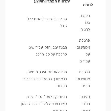
יתרונות הפתרון המוצע
לחניה
הקמת
פתרון זול ומהיר לשטח בכל
גגון
גודל
לחנייה
פרגולת
אלומיניום
מבנה יציב, חזק ועמיד שיגן
על
כהלכה על כלי הרכב
עמודים
פרגולת
מראה אסתטי ואלגנטי יותר,
אלומיניום
ללא צורך בתמרון כלי הרכב בין
תלויה
הקורות
סגירת
הנחת קירוי על "שלד" מבנה
חנייה
קיים במטרה ליצור הצללה ומיגון
קיימת
טובים יותר