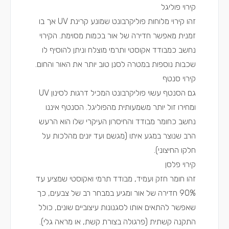
קירוי פוליגל
זהו קירוי מלוחות פוליקרבונט שמונע קרינת
UV
אך בו
זמנית מאפשר חדירה של אור בכמות מסוימת. הקירוי
נחשב כמבודד אקוסטי ותרמי מוצלח וניתן להוסיף לו
שכבות נוספות במטרה לסנן טוב יותר את האור והחום.
קירוי סנטף
גם הסנטף עשוי פוליקרבונט המכיל דרגות לסינון
UV
ומחירו זול יותר משמעותית מהפוליגל. הסנטף איננו
נחשב כחומר מבודד והחיסרון העיקרי שלו הוא הרעש
הרב שנוצר במגע איתו (מגשם ועד יונים מהלכות על
חלקו החיצוני).
קירוי פלסן
זהו חומר חזק ועמיד, מבודד תרמי ואקוסטי שמציע עד
90% חדירה של אור ומגיע במבחר רב של צבעים, כך
שאפשר להתאים אותו לסגנונות עיצוביים שונים, כולל
התקנה קשתית (פרגולה בצורת קשת, או מראה גלי).