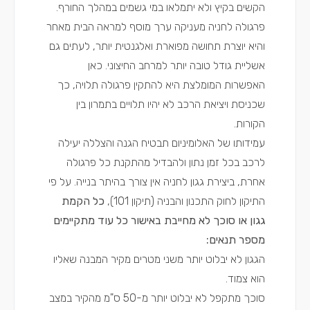
הקשים בקיץ ולא יתמלאו במי גשמים במהלך החורף.
פרגולה לחניה מעניקה ערך מוסף למראה הבית מאחר
והיא יוצרת תחושה מפוארת ואלגנטית יותר, לעתים גם
אשליית גודל טובה יותר למרחב החיצוני. כאן
האפשרות המומלצת היא להתקין פרגולה תלויה, כך
שכניסת ויציאת הרכב לא יהיו תלויים בתמרון בין
הקורות.
עמידותו של האלומיניום תבטיח הגנה והצללה יעילה
לרכב בכל זמן נתון ולהבדיל מהתקנת כל פרגולה
אחרת, ביצירת גגון לחניה אין צורך בהיתר בנייה. על פי
התיקון לחוק התכנון והבניה (תיקון 101),
כל הקמת
גגון או סוכך לא מחייבת באישור כל עוד מתקיימים
מספר תנאים:
הגגון לא יבלוט יותר משני מטרים מקיר המבנה שאליו
הוא צמוד.
סוכך מתקפל לא יבלוט יותר מ-50 ס"מ מהקיר במצב