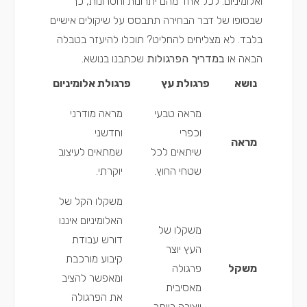
ואלומיניום. לכל אחד מהם יתרונות וחסרונות, כך
שבסופו של דבר הבחירה תתבסס על שיקולים אישיים
בלבד. לא מצליחים להחליט? תוכלו להיעזר בטבלה
הבאה או
במדריך הפרגולות
שכתבנו בנושא.
נושא
פרגולת עץ
פרגולת אלומיניום
מראה טבעי
מראה מודרני
וכפרי
וחדשני
מראה
שיתאים לכל
שמתאים לעיצוב
שטחי החוץ.
יוקרתי.
משקלו הקל של
האלומיניום איננו
משקלו של
דורש עבודת
העץ יוצר
קיבוע מורכבת
משקל
פרגולה
ומאפשר להציב
מאסיבית
את הפרגולה
ויציבה ביותר.