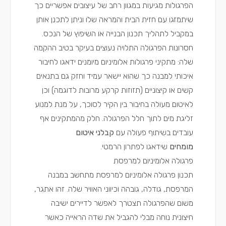
הפרגולות מגיעות במגוון רחב של עיצובים אפשריים כך
שיתמזגו עם חזית הבית והמראה שלו וניתן לתכנן אותן
במקביל לתהליך תכנון הבנייה או השיפוץ של הנכס.
חסרונות הפרגולה התלויה נעוצים בעיקר בטיב ההקמה
שלה: מתקיני פרגולות אלומיניום מיומנים ידאגו לחיבור
איכותי למבנה כך שהוא יישאר עמיד וחזק גם בתנאים
קשים או קיצוניים (תזוזות קרקע מרובות לדוגמה) וכן
לאיטום מעולה בחיבור בין הקיר לסוכך, על מנת למנוע
זליגת מים לתוך חלל הפרגולה. חלק מהמתקינים אף
עובדים בשיתוף פעולה עם
קבלני איטום
מומחים
שידאגו לפתרון הרמטי.
פרגולה אלומיניום למרפסת
תכנון פרגולה אלומיניום למרפסת מתחשב במבנה
המרפסת, גודלה, גובהה וכיווני האוויר שלה. זהו אתגר,
משום שהפרגולה תצטרך לאפשר לדיירים ישיבה
חיצונית נוחה מבלי להגביל את שדה הראייה כאשר