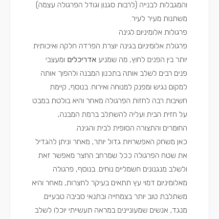
והמגבלות לבנייה (לרבות סגנון וגודל הפרגולה עצמה)
משתנות מעיר לעיר.
פרגולות אלומיניום לגינה
פרגולת אלומיניום בגינה יוצרת הפרדה חלקה ואיכותית
יותר בין הפנים לחוץ, מה שמניע
אדריכלים
ומעצבי
פנים רבים לשלב אותה בתכנון המבנה ולהפוך אותה
למקום נגיש ומפנק למנוחה ואירוח. בנוסף, קיימת
חשיבות רבה לחזות הפרגולה מאחר והיא בולטת במבט
על חזית הבית ועליה להשתלב ברמת המבנה,
החומרים והתצורה הסופית לבית והגינה.
כאן משחק האפשרויות גדול יותר, מאחר וניתן להגדיל
את שטח הפרגולה ככל שמרחב החצר מאפשר זאת
ולשלב מנגנונים חשמליים נוחים. בנוסף, פרגולה
מאלומיניום דמוי עץ תתאים בעיקר לחצרות, מאחר והיא
משתלבת טוב יותר בצמחייה ובתנאי סביבה טבעיים.
מנגד, אנשים שמעוניינים במראה תעשייתי יוכלו לשלב