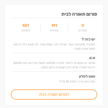
פורום תאורה לבית
551
191
0
מומחים
שאלות
תשובות
יש כזה ?
המנורה מהבהבת עשר שניות לפני שמתייצבת. לא מוצא כזה ברשת.
חושב שחייב מקורי...
א.א.
שלום. יש אפשרות להפוך תאורה 6000k למשהו שייראה כמו 3000k.
זה גוף תאורה שלא ניתן לשנות בו כלום וכמובן...
וואט לסלון
כמה וואט צריך לסלון 30 מ"ר?
לפורום תאורה לבית