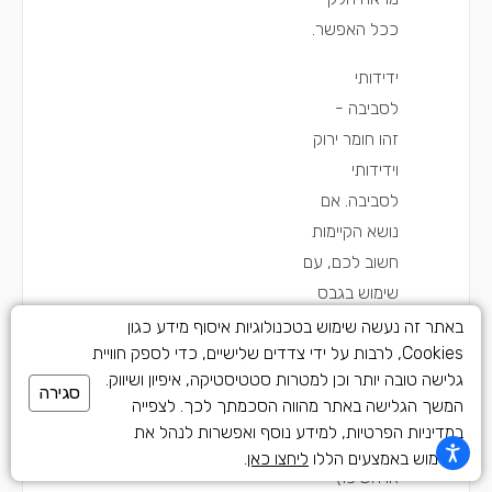
ככל האפשר.
ידידותי
לסביבה -
זהו חומר ירוק
וידידותי
לסביבה. אם
נושא הקיימות
חשוב לכם, עם
שימוש בגבס
תוכלו לדעת
באתר זה נעשה שימוש בטכנולוגיות איסוף מידע כגון
Cookies, לרבות על ידי צדדים שלישיים, כדי לספק חוויית
שאינכם
גלישה טובה יותר וכן למטרות סטטיסטיקה, איפיון ושיווק.
פוגעים
סגירה
המשך הגלישה באתר מהווה הסכמתך לכך. לצפייה
בסביבה
במדיניות הפרטיות, למידע נוסף ואפשרות לנהל את
בעקבות הבניה
השימוש באמצעים הללו
ליחצו כאן
.
או השיפוץ