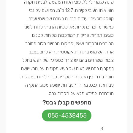
שונה לגמרי לחלל. עובי הלוח המשמש לבניית תקרה
הוא אותו העובי לקירות: 12.7 מ"מ, המיושם על גבי
קונסטרוקציה ייעודית הבנויה בצורה של שתי וערב.
כאשר מדובר בתקרות אקוסטיות הן מתחלקות לשני
סוגים: תקרות פריקות המורכבות מלוחות קטנים
מחוררים ותקרות שאינן פריקות הבנויות מלוח מחורר
אחד. השימוש בתקרות אקוסטיות הוא לרוב במבני
ציבור ומשרדים בהם יש צורך בספיגה של רעש בחלל.
במקרים בהם יש בעיה של רעש מקומות עליונות, ייושם
חומר בידוד בין התקרה המקורית לבין הלוחות במסגרת
עבודות הגבס. מחירון העבודות יושפע מסוג התקרה
הנבחרת.
למידע מלא על תקרות גבס
מחפשים קבלן גבס?
055-4538455
או