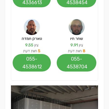
4336613
4538454
שחר חיו
טארק חמדה
ציון
9.91
ציון
9.55
8
חוות דעת
5
חוות דעת
055-
055-
4538612
4538704