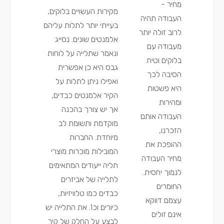
מחיר -
מקירות העשויים בלוקים,
העבודה תהיה
בעייתי יותר לתלות עליהם
לרוב זולה יותר
אלמנטים שונים. נסייג
מעבודה עם
ונאמר שתלייה על לוחות
בלוקים וטיח.
גבס היא כן אפשרית
הסיבה לכך
ואפילו ניתן לתלות על
היא פשטות
הקיר אלמנטים כבדים,
ומהירות
אך יש צורך בהכנה
העבודה אותם
מוקדמת ותשומת לב
הזכרנו,
מיוחדת. החברות
ההופכת את
המובילות מוכרות מוצרי
מחיר העבודה
תליה ייעודים המתאימים
לנמוך יחסית.
לתלייה של אביזרים
החומרים
כבדים כמו טלוויזיות,
עצמם דווקא
כיורים וכו'. את התלייה יש
אינם זולים
לבצע על החלק של קיר