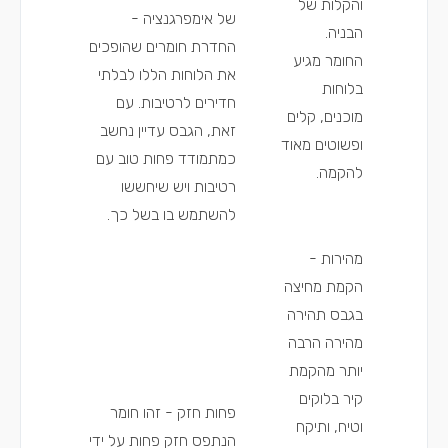
והקלות של
של אימפרגנציה -
הבניה.
החדרת חומרים שהופכים
החומר מגיע
את הלוחות הללו לבלתי
בלוחות
חדירים לרטיבות. עם
מוכנים, קלים
זאת, הגבס עדיין נחשב
ופשוטים מאוד
כמתמודד פחות טוב עם
להקמה.
רטיבות ויש שיחששו
להשתמש בו בשל כך.
מהירות -
הקמת מחיצה
בגבס תהירה
מהירה הרבה
יותר מהקמת
קיר בלוקים
פחות חזק - זהו חומר
וטיח, ותיקח
הנתפס חזק פחות על ידי