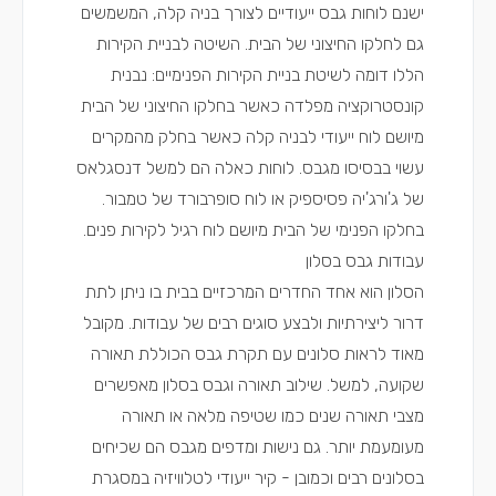
ישנם לוחות גבס ייעודיים לצורך
בניה קלה
, המשמשים
גם לחלקו החיצוני של הבית. השיטה לבניית הקירות
הללו דומה לשיטת בניית הקירות הפנימיים: נבנית
קונסטרוקציה מפלדה כאשר בחלקו החיצוני של הבית
מיושם לוח ייעודי לבניה קלה כאשר בחלק מהמקרים
עשוי בבסיסו מגבס. לוחות כאלה הם למשל דנסגלאס
של ג'ורג'יה פסיספיק או לוח סופרבורד של טמבור.
בחלקו הפנימי של הבית מיושם לוח רגיל לקירות פנים.
עבודות גבס בסלון
הסלון הוא אחד החדרים המרכזיים בבית בו ניתן לתת
דרור ליצירתיות ולבצע סוגים רבים של עבודות. מקובל
מאוד לראות סלונים עם תקרת גבס הכוללת תאורה
שקועה, למשל. שילוב תאורה וגבס בסלון מאפשרים
מצבי תאורה שנים כמו שטיפה מלאה או תאורה
מעומעמת יותר. גם נישות ומדפים מגבס הם שכיחים
בסלונים רבים וכמובן - קיר ייעודי לטלוויזיה במסגרת