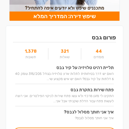
מתכננים שיפוץ ולא יודעים איפה להתחיל?
שיפוץ דירה: המדריך המלא
פורום גבס
1,378
321
44
מומחים
שאלות
תשובות
תליית רהיט טלויזיה על קיר גבס
האם יש דרך בטיחותית לתלות ארון טלויזיה בגודל 315/205 עומק 40
6 דלתות על קיר גבס? האם יש איש מקצוע שי...
פתח שירות בתקרת גבס
התקינו לי מזגן מרכזי ולא עשו פתח שירות לניקוי הפילטרים. אני רוצה
לעשות פתח עבור הדלת שקניתי אבל אני...
איך אני חותך מסלול לגבס?
איך אני חותך מסלול לגבס?