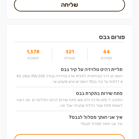
שליחה
פורום גבס
1,378
321
44
מומחים
שאלות
תשובות
תליית רהיט טלויזיה על קיר גבס
האם יש דרך בטיחותית לתלות ארון טלויזיה בגודל 315/205 עומק 40
6 דלתות על קיר גבס? האם יש איש מקצוע שי...
פתח שירות בתקרת גבס
התקינו לי מזגן מרכזי ולא עשו פתח שירות לניקוי הפילטרים. אני רוצה
לעשות פתח עבור הדלת שקניתי אבל אני...
איך אני חותך מסלול לגבס?
איך אני חותך מסלול לגבס?