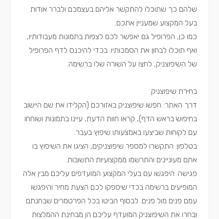
שלהם כך שתוכלו להתקשר אליהם בעצמכם ולברר אודות
בעל המקצוע שמעניין אתכם.
כמו כן, הפרופיל גם יאפשר לכם לצפות בתמונות מעבודותיו,
ואף תוכלו לבחון את הסמכותיו. בכדי להיכנס לדף הפרופיל
של השיפוצניק, לחצו על השורה שלו ברשימה.
בחירת שיפוצניק
דרך האתר: חפשו שיפוצניק באזורכם (הקלידו את שם היישוב
בחיפוש בראש הדף), קראו חוות הדעת, עיינו בתמונות ושוחחו
עם לקוחות שביצעו באמצעותו שיפוץ בעבר.
בטלפון: התקשרו למספר שיפוצניקים, הציגו את השיפוץ בו
אתם מעוניינים והתרשמו ממקצועיות התשובות.
פגישה: היפגשו עם בעלי המקצוע המועדפים עליכם מבין אלה
המופיעים ברשימה בכדי שיספקו לכם הצעת מחיר והיפגשו
עמם פנים מול פנים. לבסוף הביטו בכל הפרטמרים שבחנתם
ובחרו את השיפוצניק המועדף עליכם הן מבחינת ההמלצות