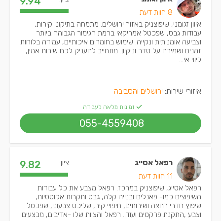
9.94
8 חוות דעת
איוון זגומני, שיפוצניק באזור ירושלים. מתמחה בתיקוני קירות,
עבודות גבס, שפכטל אמריקאי ברמת הגימור הגבוהה ביותר
וצביעה אומנותית ונקייה. שימוש בחומרים איכותיים, עמידה בלוחות
זמנים ושמירה על סדר וניקיון. מתחייב להעניק לכם שירות אמין,
ליווי אי...
איזורי שירות:
ירושלים והסביבה
זמינות מלאה לעבודה
055-4559408
רפאל אסייג
ציון:
9.82
11 חוות דעת
רפאל אסייג, שיפוצניק במרכז. רפאל מצבע את כל עבודות
השיפוצים כמו- פאנלים ובנייה קלה, גבס ותקרות אקוסטיות,
שיפוץ חדרי רחצה ושירותים, חיפויי קיר, שליכט צבעוני, שפכטל
וצבע ,התקנת פרקטים ועוד.. רפאל והצוות שלו -אדיבים, מבצעים