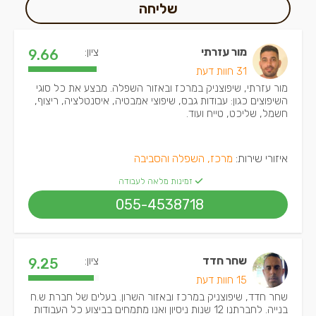
שליחה
מור עזרתי
ציון:
9.66
31 חוות דעת
מור עזרתי, שיפוצניק במרכז ובאזור השפלה. מבצע את כל סוגי
השיפוצים כגון: עבודות גבס, שיפוצי אמבטיה, איסנטלציה, ריצוף,
חשמל, שליכט, טייח ועוד.
איזורי שירות:
מרכז, השפלה והסביבה
זמינות מלאה לעבודה
055-4538718
שחר חדד
ציון:
9.25
15 חוות דעת
שחר חדד, שיפוצניק במרכז ובאזור השרון. בעלים של חברת ש.ח
בנייה. לחברתנו 12 שנות ניסיון ואנו מתמחים בביצוע כל העבודות