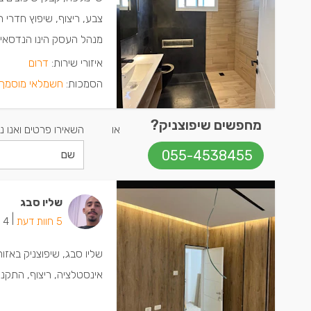
צבע, ריצוף, שיפוץ חדרי 
מנהל העסק הינו הנדסאי 
איזורי שירות:
דרום
הסמכות:
חשמלאי מוסמך 
מחפשים שיפוצניק?
או
השאירו פרטים ואנו נ
055-4538455
שליו סבג
|
5 חוות דעת
4 ישמחו שתתקשרו
שליו סבג, שיפוצניק באז
אינסטלציה, ריצוף, התקנת