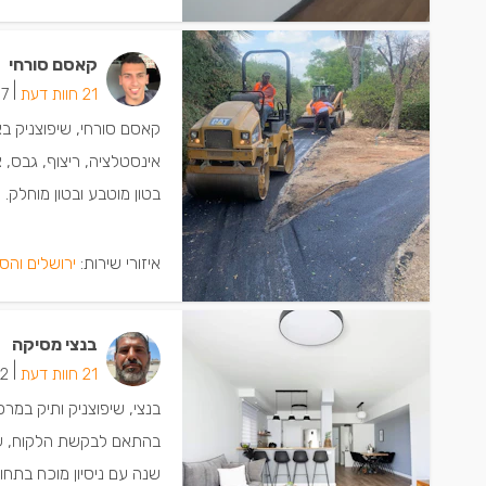
קאסם סורחי
|
21 חוות דעת
7 ישמחו שתתקשרו
קאסם סורחי, שיפוצניק בא
אינסטלציה, ריצוף, גבס, 
בטון מוטבע ובטון מוחלק.
איזורי שירות:
ירושלים והס
בנצי מסיקה
|
21 חוות דעת
12 ישמחו 
בנצי, שיפוצניק ותיק במרכ
שנה עם ניסיון מוכח בתחום