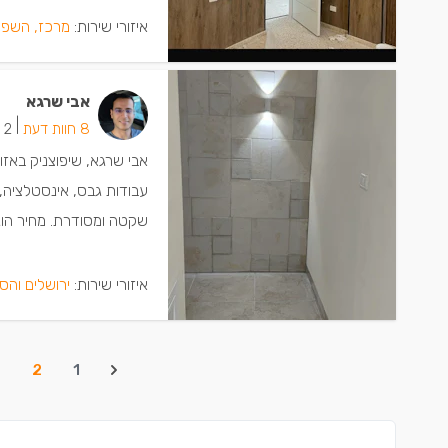
איזורי שירות:
מרכז, השפל
אבי שרגא
|
8 חוות דעת
2 ישמחו שתתקשרו
אבי שרגא, שיפוצניק באזו
עבודות גבס, אינסטלציה, ש
שקטה ומסודרת. מחיר הוג
איזורי שירות:
ירושלים והס
3
2
1