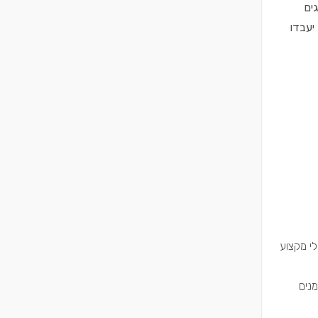
ים
יעבדו
י מקצוע
נים