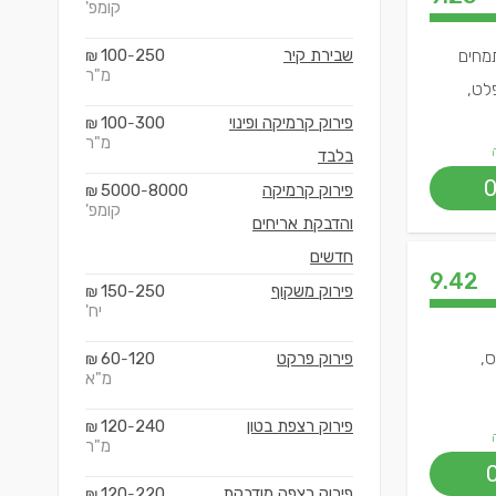
קומפ'
שנות ניסיון ואנו מתמחים
שבירת קיר
250
100
₪
-
מ"ר
פלט,
פירוק קרמיקה ופינוי
300
100
₪
-
מ"ר
בלבד
פירוק קרמיקה
8000
5000
₪
-
קומפ'
והדבקת אריחים
חדשים
9.42
פירוק משקוף
250
150
₪
-
יח'
ס,
פירוק פרקט
120
60
₪
-
מ"א
פירוק רצפת בטון
240
120
₪
-
מ"ר
פירוק רצפה מודבקת
220
120
₪
-