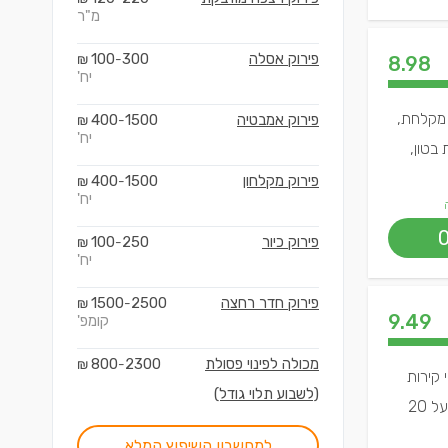
מ"ר
פירוק אסלה
300
100
₪
-
8.98
יח'
 מקלחת,
פירוק אמבטיה
1500
400
₪
-
יח'
בטון,
פירוק מקלחון
1500
400
₪
-
יח'
פירוק כיור
250
100
₪
-
יח'
פירוק חדר רחצה
2500
1500
₪
-
9.49
קומפ'
מכולה לפינוי פסולת
2300
800
₪
-
 קירות
(לשבוע תלוי גודל)
בהתאם לבקשת הלקוח, שיפוצי אמבטיה קומפלט, ריצוף, אינסטלציה חשמל וכו'. חברתנו פועלת כבר מעל 20
למחשבון השיפוץ המלא