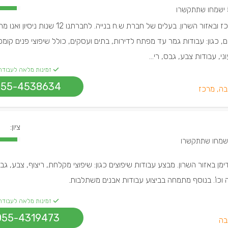
קשרו
שחר חדד, שיפוצניק במרכז ובאזור השרון. בעלים של חברת ש.ח בנייה. לחברתנו 12 
, כגון: עבודות גמר עד מפתח לדירות, בתים ועסקים, כולל שיפוצי פנים קומ
י, עבודות צבע, גבס, רי...
זמינות מלאה לעבודה
055-4538634
בה, מרכז
ציון:
דימן באזור השרון. מבצע עבודות שיפוצים כגון: שיפוצי מקלחת, ריצוף, צבע, גב
וכו'. בנוסף מתמחה בביצוע עבודות אבנים משתלבות.
זמינות מלאה לעבודה
055-4319473
בה