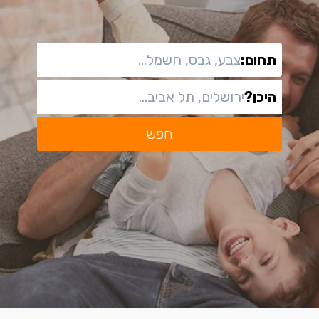
תחום:
היכן?
חפש