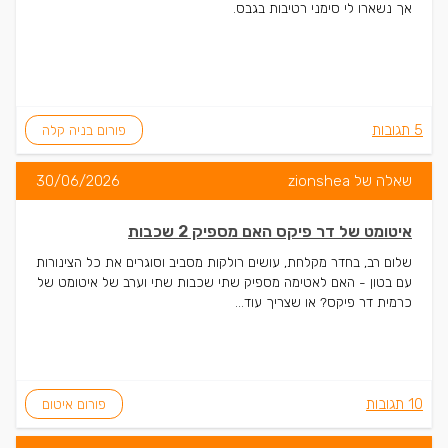
אך נשארו לי סימני רטיבות בגבס.
5 תגובות
פורום בניה קלה
שאלה של zionshea
30/06/2026
איטומט של דר פיקס האם מספיק 2 שכבות
שלום רב, בחדר מקלחת, עושים רולקות מסביב וסוגרים את כל הצינורות
עם בטון - האם לאטימה מספיק שתי שכבות שתי וערב של איטומט של
כרמית דר פיקס? או שצריך עוד...
10 תגובות
פורום איטום