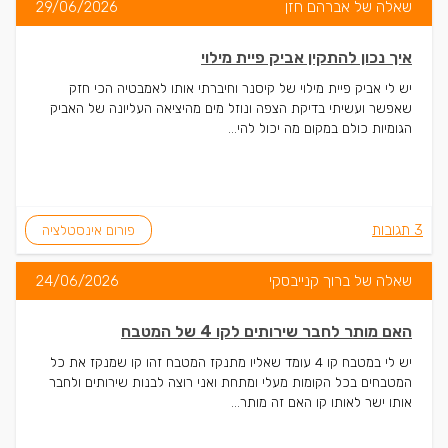
שאלה של אברהם חזן
29/06/2026
איך נכון להתקין אביק פיית מילוי
יש לי אביק פיית מילוי של קיסנר וחיברתי אותו לאמבטיה הכי חזק
שאפשר ועשיתי בדיקת הצפה ונוזל מים מהיציאה העליונה של האביק
הגומיות כולם במקום מה יכול להי...
3 תגובות
פורום אינסטלציה
שאלה של ברוך קנייבסקי
24/06/2026
האם מותר לחבר שירותים לקו 4 של המטבח
יש לי במטבח קו 4 עומד שאליו מתנקז המטבח זהו קו שמנקז את כל
המטבחים בכל הקומות מעלי ומתחת ואני רוצה לבנות שירותים ולחבר
אותו ישר לאותו קו האם זה מותר...