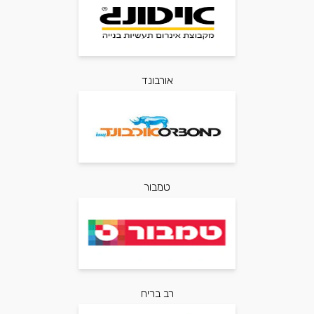
אורבונד
טמבור
רב בריח