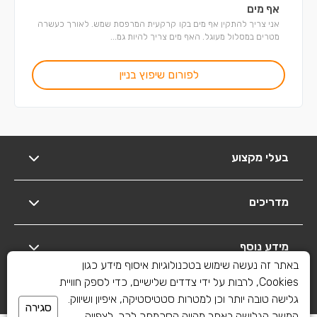
אף מים
אני צריך להתקין אף מים בקו קרקעית המרפסת שמש. לאורך כעשרה
מטרים במסלול מעוגל. האף מים צריך להיות גמ...
לפורום שיפוץ בניין
בעלי מקצוע
מדריכים
מידע נוסף
באתר זה נעשה שימוש בטכנולוגיות איסוף מידע כגון
Cookies, לרבות על ידי צדדים שלישיים, כדי לספק חוויית
יצירת קשר
גלישה טובה יותר וכן למטרות סטטיסטיקה, איפיון ושיווק.
סגירה
המשך הגלישה באתר מהווה הסכמתך לכך. לצפייה