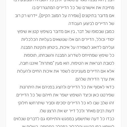
מחייבת את אישורם של כל הדיירים המתגוררים בו.
אם מדובר בתיקונים (שמירה על המצב הקיים), יידרש רק רוב
של הדיירים לביצוע העבודה.
כמובן שבסופו של דבר, בין אם מדובר בשיפוץ קטן או שיפוץ
יסודי וכולל, הדיירים הם אלו שנושאים בעלויות הכלכליות
ועליהם לדאוג לשמירה על איכות, ביטחון ותקינות המבנה.
כל שיפוץ שמתייחס לשדרוג המבנה והשבחתו, תוספות
לטובת הנראות או הטיפוח, הוא מעין "מותרות" ואיננו חובה,
אלא אם הדיירים מעוניינים לשפר את איכות החיים ולהעלות
את ערך הדירות שלהם.
כדאי לאסוף את כל הדיירים ולהציג בפניהם את היתרונות
שפירטנו כאן וכיצד השיפוץ ישפר את חייהם של כל הדיירים.
זהו שלב שבו לא כל הדיירים יסכימו וסביר שיתרחשו חילוקי
דעות רבים מאחר ולכל דייר יש את הרצון שלו.
כבדו כל דעה שתישמע במפגש והתייחסו גם לדברים שנלווים
לשיפוץ כמו הרעש והלכלוך במהלך התקופה, כשלים או