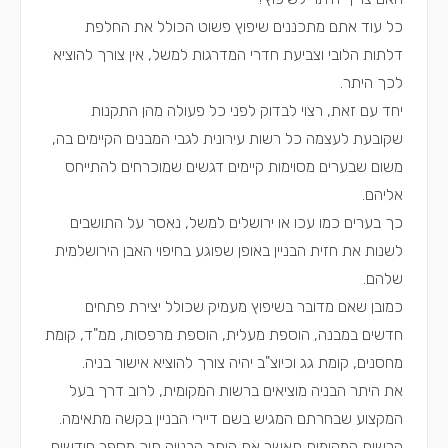
כל עוד אתם מתכננים שיפוץ פשוט הכולל את החלפת
דלתות הלובי וצביעת חדרי המדרגות למשל, אין צורך להוציא
לכך היתר.
יחד עם זאת, רצוי לבדוק לפני כל פעולה מהן התקנות
שקובעת לעצמה כל רשות עירונית לגבי המבנים הקיימים בה,
משום שבערים מסוימות קיימים דגשים שמוכרחים להתייחס
אליהם.
כך בערים כמו עכו או ירושלים למשל, נאסר על התושבים
לשנות את חזית הבניין באופן שפוגע בחיפוי האבן הירושלמית
שלהם.
כמובן שאם מדובר בשיפוץ מעמיק שכולל יצירת פתחים
חדשים במבנה, הוספת מעלית, הוספת מרפסות, ממ"ד, קומת
מחסנים, קומת גג וכיוצ"ב יהיה צורך להוציא אישור בניה.
את היתר הבניה מוציאים ברשות המקומית, לרוב דרך בעל
המקצוע שבחרתם המגיש בשם דיירי הבניין בקשה מתאימה.
הרשות המקומית תאשר את היתר הבנייה תוך מספר חודשים