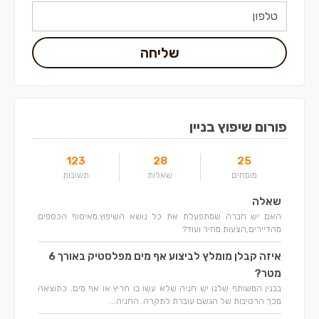
שליחה
פורום שיפוץ בניין
123
28
25
מומחים
שאלות
תשובות
שאלה
האם יש חברה שמתפעלת את כל נושא השיפוץ.מאיסוף הכספים
מהדיירים,הצעות מחיר ועוד?
איזה קבלן מומלץ לביצוע אף מים מפלסטיק באורך 6
מטר?
בבנין המשותף שלנו יש חניה שלא עשו בו חריץ או אף מים. כתוצאה
מכך הרטיבות של הגשם עוברת לתקרה. החניה...