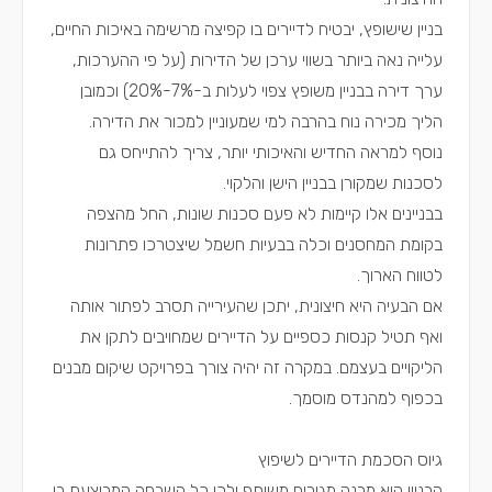
בניין שישופץ, יבטיח לדיירים בו קפיצה מרשימה באיכות החיים,
עלייה נאה ביותר בשווי ערכן של הדירות (על פי ההערכות,
ערך דירה בבניין משופץ צפוי לעלות ב-7%-20%) וכמובן
הליך מכירה נוח בהרבה למי שמעוניין למכור את הדירה.
נוסף למראה החדיש והאיכותי יותר, צריך להתייחס גם
לסכנות שמקורן בבניין הישן והלקוי.
בבניינים אלו קיימות לא פעם סכנות שונות, החל מהצפה
בקומת המחסנים וכלה בבעיות חשמל שיצטרכו פתרונות
לטווח הארוך.
אם הבעיה היא חיצונית, יתכן שהעירייה תסרב לפתור אותה
ואף תטיל קנסות כספיים על הדיירים שמחויבים לתקן את
הליקויים בעצמם. במקרה זה יהיה צורך בפרויקט שיקום מבנים
בכפוף למהנדס מוסמך.
גיוס הסכמת הדיירים לשיפוץ
הבניין הוא מבנה מגורים משותף ולכן כל השבחה המבוצעת בו