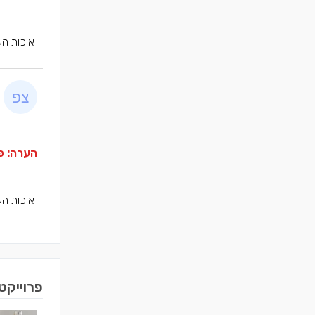
איכות הע
הערה: פר
איכות הע
פרוייקט