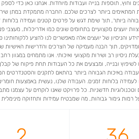
ים וחוץ, תוספות בנייה ועבודות מיוחדות. אנחנו כאן כדי לספק 
 המתאימים ביותר לצרכים שלכם. החברה מתמקדת במתן שירו
והה ביותר, תוך שימת דגש על פרטים קטנים ועמידה בלוחות ז
וות יועצים מקצועיים בתחומים שונים כמו אדריכלות, מעצבי פנ
ידע והניסיון של יועצים אלה מאפשרים לנו להציע ללקוחותינו פ
ומדויקים, תוך הבנה מעמיקה של הצרכים והדרישות האישיות של
ת ניסיון רב ושירות מקצועי ואיכותי. אנו מתמחים במגוון רחב
 לשיפוץ ובנייה, ומבצעים את כל העבודות תחת פיקוח של קבלן
בודה באיכות הגבוהה ביותר בהתאם לתקנים והסטנדרטים המק
 לעמידה בלוחות זמנים. העבודה שלנו, נעשית באמצעות חומרים
וטכנולוגיות חדשניות. כל פרויקט שאנו לוקחים על עצמנו מתב
 רמות גימור גבוהות, מה שמבטיח עמידות ותחזוקה מינימלית 
2
36