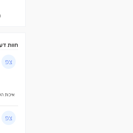
ש
חוות דע
איכות הע