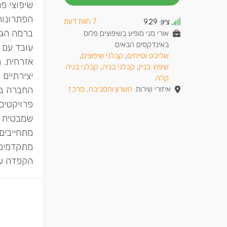
שיפוצי פנ
הפתרונות
7 חוות דעת
ציון:
9.29
ברמה הגב
אורי מני מופיע בשיפוצים פלוס
באינדקסים הבאים:
עובד עם צ
שליכט וטייחים
,
קבלני שיפוצים
,
אזרחית. ה
שיפוץ בניין
,
קבלני בניה
,
קבלני בניה
יצירתיים 
קלה
.
החברה בעל
איזורי שירות:
השרון והסביבה, מרכז
פרויקטים
שמבטיח ע
מתחייבים
מתקדמים 
הקפדה על