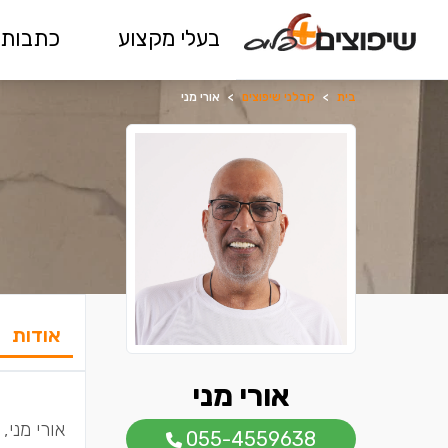
בעלי מקצוע
כתבות 
בית
>
קבלני שיפוצים
>
אורי מני
אודות
אורי מני
אורי מני,
055-4559638