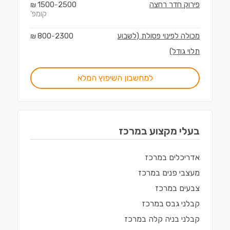
פירוק חדר רחצה
2500
1500
₪
-
קומפ'
מכולה לפינוי פסולת (לשבוע
2300
800
₪
-
תלוי גודל)
למחשבון השיפוץ המלא
בעלי מקצוע ב
מרכז
אדריכלים
ב
מרכז
מעצבי פנים
ב
מרכז
צבעים
ב
מרכז
קבלני גבס
ב
מרכז
קבלני בניה קלה
ב
מרכז