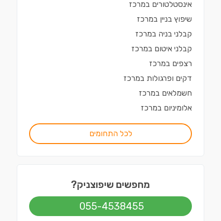
אינסטלטורים
ב
מרכז
שיפוץ בניין
ב
מרכז
קבלני בניה
ב
מרכז
קבלני איטום
ב
מרכז
רצפים
ב
מרכז
דקים ופרגולות
ב
מרכז
חשמלאים
ב
מרכז
אלומיניום
ב
מרכז
לכל התחומים
מחפשים שיפוצניק?
055-4538455