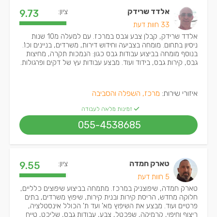
אלדד שרידק
ציון:
9.73
33 חוות דעת
אלדד שרידק, קבלן צבע וגבס במרכז. עם למעלה מ10 שנות
ניסיון בתחום. מומחה בצביעה וחידוש דירות, משרדים, בניינים וכו'.
בנוסף מומחה בביצוע עבודות גבס כגון: הנמכות תקרה, מחיצות
גבס, קירות גבס, בידוד ועוד. מבצע עבודות עץ של דקים ופרגולות.
איזורי שירות:
מרכז, השפלה והסביבה
זמינות מלאה לעבודה
055-4538685
טארק חמדה
ציון:
9.55
5 חוות דעת
טארק חמדה, שיפוצניק במרכז. מתמחה בביצוע שיפוצים כלליים,
חלוקה מחדש, הריסת קירות ובנית קירות, שיפוץ משרדים, בתים
פרטיים ועוד. מבצע את השיפוץ מא' ועד ת' הכולל אינסטלציה,
ריצוף וחיפוי, קרמיקה, שפכטל, צבע, עבודות גבס, שליכט, טייח