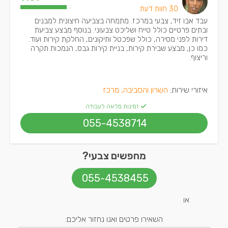
30 חוות דעת
עבד אבו זיד, צבעי במרכז. מתמחה בצביעה חיצונית למבנים
ובתים פרטיים כולל טייח ושליכט צבעוני. בנוסף מבצע צביעת
דירות לפני מסירה, כולל שפכטל ותיקונים, החלקת קירות ועוד.
כמו כן, מבצע שבירת קירות, בניית קירות גבס, הנמכות תקרה
וריצוף.
איזורי שירות:
השרון והסביבה, מרכז
זמינות מלאה לעבודה
055-4538714
מחפשים צבעי?
055-4538455
או
השאירו פרטים ואנו נחזור אליכם: