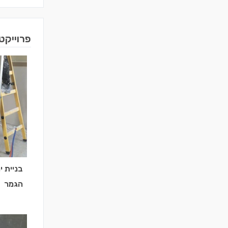
פרוייקט
בניית י
הגמר