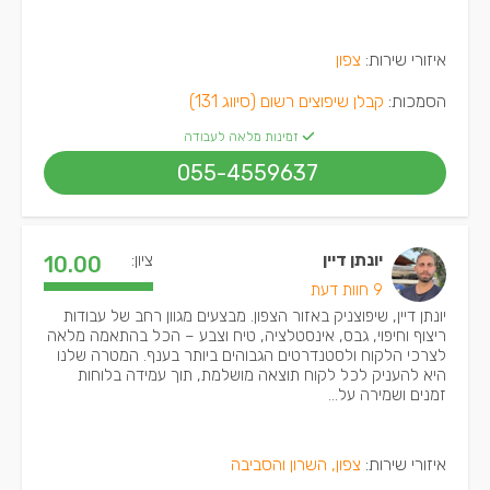
איזורי שירות:
צפון
הסמכות:
קבלן שיפוצים רשום (סיווג 131)
זמינות מלאה לעבודה
055-4559637
יונתן דיין
ציון:
10.00
9 חוות דעת
יונתן דיין, שיפוצניק באזור הצפון. מבצעים מגוון רחב של עבודות
ריצוף וחיפוי, גבס, אינסטלציה, טיח וצבע – הכל בהתאמה מלאה
לצרכי הלקוח ולסטנדרטים הגבוהים ביותר בענף. המטרה שלנו
היא להעניק לכל לקוח תוצאה מושלמת, תוך עמידה בלוחות
זמנים ושמירה על...
איזורי שירות:
צפון, השרון והסביבה