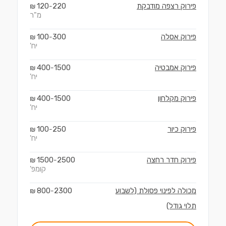
פירוק רצפה מודבקת
220
120
₪
-
מ"ר
פירוק אסלה
300
100
₪
-
יח'
פירוק אמבטיה
1500
400
₪
-
יח'
פירוק מקלחון
1500
400
₪
-
יח'
פירוק כיור
250
100
₪
-
יח'
פירוק חדר רחצה
2500
1500
₪
-
קומפ'
מכולה לפינוי פסולת (לשבוע
2300
800
₪
-
תלוי גודל)