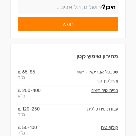
שיפוצניקים בשפרעם
היכן?
שיפוצניקים בסח'נין
חפש
שיפוצניקים בדאלית אל-כרמל
שיפוצניקים בכאבול
שיפוצניקים באעבלין
מחירון
שיפוץ קטן
שיפוצניקים ברכסים
שפכטל אמריקאי - יישור
85
65
₪
-
שיפוצניקים בכפר יאסיף
מ"ר
והחלקת קיר
בניית קיר חיצוני
400
200
₪
-
מ"א
עבודת טיח כללית
250
120
₪
-
מ"ר
קילוף טיח
100
50
₪
-
מ"ר