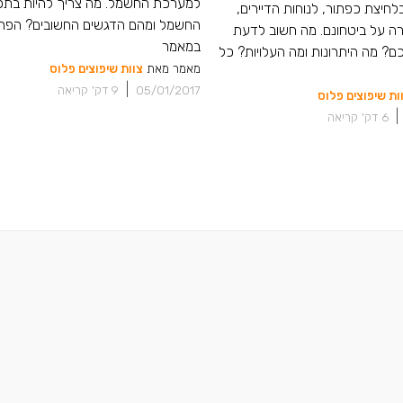
למערכת החשמל. מה צריך להיות בתכ
לחיצת כפתור, לנוחות הדיירים,
החשמל ומהם הדגשים החשובים? הפר
רה על ביטחונם. מה חשוב לדעת
במאמר
? מה היתרונות ומה העלויות? כל
מאמר מאת
צוות שיפוצים פלוס
|
05/01/2017
9
דק' קריאה
ות שיפוצים פלוס
|
6
דק' קריאה