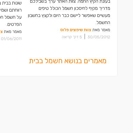
בעונת הקיץ החמה. צוות האתר ערך בשבילכם
שונות בבית ב
מדריך מקיף לחיסכון חשמל הכולל טיפים
רווחתם ושמי
מעשיים שאפשר ליישם כבר היום ולקצץ בחשבון
על חשמל חכם
החשמל.
הפרטים.
מאמר מאת
צוות שיפוצים פלוס
מאמר מאת
צו
|
30/05/2012
5
דק' קריאה
01/06/2011
מאמרים בנושא חשמל בבית