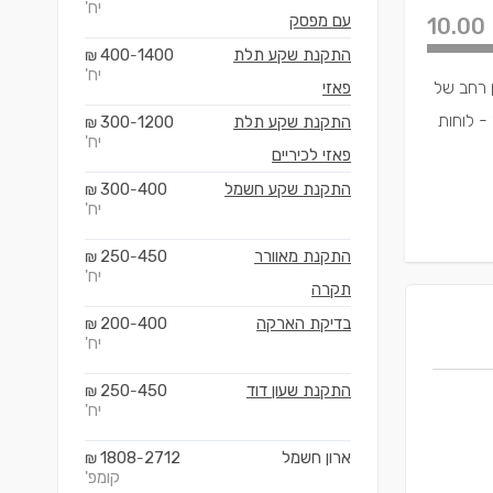
יח'
עם מפסק
10.00
התקנת שקע תלת
1400
400
₪
-
יח'
מגוון רחב של
פאזי
- לוחות
התקנת שקע תלת
1200
300
₪
-
יח'
פאזי לכיריים
התקנת שקע חשמל
400
300
₪
-
יח'
התקנת מאוורר
450
250
₪
-
יח'
תקרה
בדיקת הארקה
400
200
₪
-
יח'
התקנת שעון דוד
450
250
₪
-
יח'
ארון חשמל
2712
1808
₪
-
קומפ'