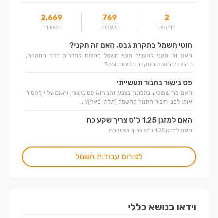
2,669
769
2
מומחים
שאלות
תשובות
חוטי חשמל בתקרת גבס, האם זה תקני?
האם זה תקני להעביר חוטי חשמל מהלוח לחדרים דרך התקרה,
דהיינו בהנמכת התקרה בלוחות גבס?
פס גישור בתנור תעשייתי
האם מה שמופיע בתמונה בצבע זהב הוא פס גישור, והאם עליי להסיר
אותו לפני חיבור התנור לחשמל (תלת-פאזי)?...
האם למזגן 1.25 כ"ס צריך שקע כח
האם למזגן 1.25 כ"ס צריך שקע כח
לפורום עבודות חשמל
וידאו בנושא כללי