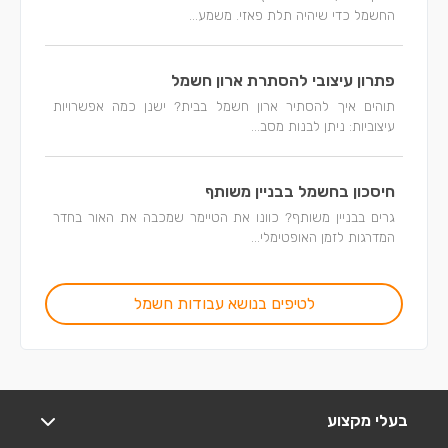
החשמל כדי שיהיה תלת פאזי. משמע...
פתרון עיצובי להסתרת ארון חשמל
תוהים איך להסתיר ארון חשמל בבית? ישנן כמה אפשרויות
עיצוביות: ניתן לבנות מסב...
חיסכון בחשמל בבניין משותף
גרים בבניין משותף? כוונו את הטיימר שמכבה את האור בחדר
המדרגות לזמן האופטימלי...
לטיפים בנושא עבודות חשמל
בעלי מקצוע