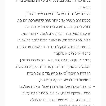
על צריכת החשמל בבית נקראים פאזות ונמצאים בלוח
החשמל.
הגדלה של חיבור חשמל נדרשת כאשר יש צורך
לספק זרם חשמל גדול יותר ממה שהמערכת הקיימת
יכולה לספק, כאשר מפעילים מכשירים רבים עם
צריכת חשמל גבוהה בו זמנית, למשל - תנור, מזגן,
מדיח ומכונת כביסה, או כאשר רוצים לחבר לתשתית
הקיימת מכשיר שזקוק לחיבור תלת פאזי, כמו מזגן מיני
מרכזי, או כיריים אינדוקציה.
לצורך ביצוע הגדלת חיבור חשמל,
תצטרכו להזמין
חשמלאי מוסמך
, כדי להכין את הבית
לקראת פעולת
הגדלת החיבור (כי אז מגיע בודק של חברת
החשמל כדי לבצע בדיקה קפדנית):
בדיקת תקינות של תשתית החשמל הקיימת אצלכם
בבית - בדיקה חיונית, שכן אם יתגלו ליקויים על ידי
חברת החשמל, לא יאשרו לכם את ההגדלה