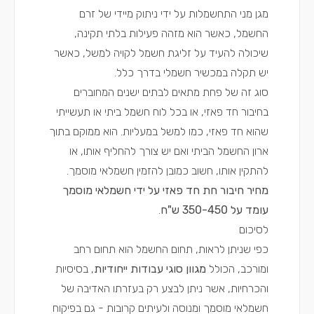
מגן מני התחשמלות על ידי ניתוק מיידי של זרם
החשמל, כאשר הוא מזהה פעילות בלתי תקינה,
שיכולה להעיד על זליגת חשמל לקויה למשל, כאשר
יש תקלה במכשיר חשמלי בדרך כלל.
סוג זה של פחת מתאים לבתים ישנים המחוברים
בחיבור חד פאזי, או בכל לוח חשמל ביתי או תעשייתי
שהוא חד פאזי, כמו למשל במעליות. הוא ממוקם בתוך
ארון החשמל הביתי ואם יש צורך להחליף אותו, או
להתקין אותו, חשוב כמובן להזמין חשמלאי מוסמך.
מחיר חיבור חת חד פאזי על ידי חשמלאי מוסמך
עומד על 350-450 ש"ח
.
לסיכום
כפי שניתן לראות, תחום החשמל הוא תחום רחב
ומורכב, הכולל
מגוון סוגי עבודות ייחודיות
, בסיסיות
והכרחיות, אשר ניתן לבצע רק בעזרתו האדיבה של
חשמלאי מוסמך ומנוסה ולעיתים קרובות - גם בפיקוח