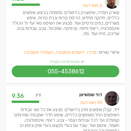
5 חוות דעת
טארק חמדה, שיפוצניק בירושלים. מתמחה בביצוע שיפוצים
כלליים, חלוקה מחדש, הריסת קירות ובנית קירות, שיפוץ
משרדים, בתים פרטיים ועוד. מבצע את השיפוץ מא' ועד ת' הכולל
אינסטלציה, ריצוף וחיפוי, קרמיקה, שפכטל, צבע, עבודות גבס,
שליכט, טייח ועוד. מת...
איזורי שירות:
מרכז, ירושלים והסביבה, השפלה והסביבה
זמינות מלאה לעבודה
055-4538612
דוד שמשיאן
ציון:
9.36
90 חוות דעת
דוד, קבלן שיפוצים ותיק בירושלים. מבצע את כל סוגי עבודות
השיפוצים החל משיפוצים כלליים, שיפוץ חדרי אמבטיה ושירותים
קומפלט ועד לכל עבודות הגמר- צבע, ריצוף, אינסטלציה,
חשמל, איטום ועוד. עובד עם בעלי מקצוע בעלי וותק וניסיון רב
בתחומם וכל העבודות...