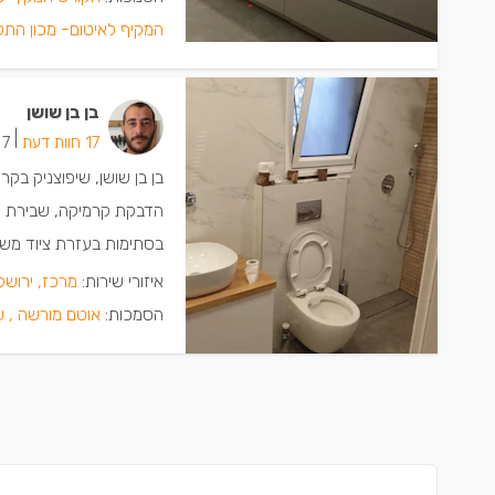
המקיף לאיטום- מכון התק
בן בן שושן
|
17 חוות דעת
7 ישמחו שתתקשרו
בן בן שושן, שיפוצניק בקר
הדבקת קרמיקה, שבירת קי
בסתימות בעזרת ציוד משוכל
איזורי שירות:
מרכז, ירושל
הסמכות:
אוטם מורשה ,
ש