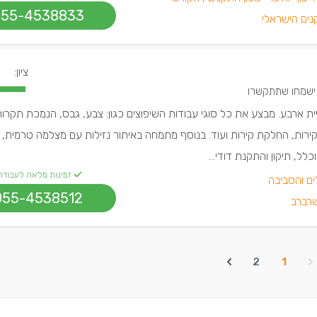
055-4538833
נים הישראלי
ציון:
יית ארבע. מבצע את כל סוגי עבודות השיפוצים כגון: צבע, גבס, הנמכת תקרות,
רות, החלקת קירות ועוד. בנוסף מתמחה באיתור נזילות עם מצלמה טרמית, 
ל, תיקון והתקנת דודי...
זמינות מלאה לעבודה
ים והסביבה
055-4538512
רברב
2
1