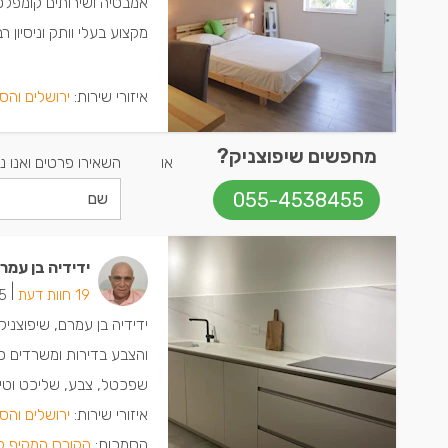
אמבטיה ושירותים קומפלט 
מקצוע בעלי וותק וניסיון ר
איזורי שירות:
ירושלים והס
מחפשים שיפוצניק?
או
השאירו פרטים ואנו נ
055-4538455
ידידיה בן עמר
|
19 חוות דעת
5 ישמחו שתת
ידידיה בן עמרם, שיפוצני
והצבע בדירות ומשרדים כג
שפכטל, צבע, שליכט וטייח 
איזורי שירות:
ירושלים והס
הסמכות:
הקורס המקיף לרי