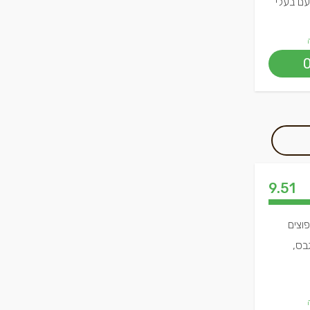
עם בעלי
9.51
וצים
בס,