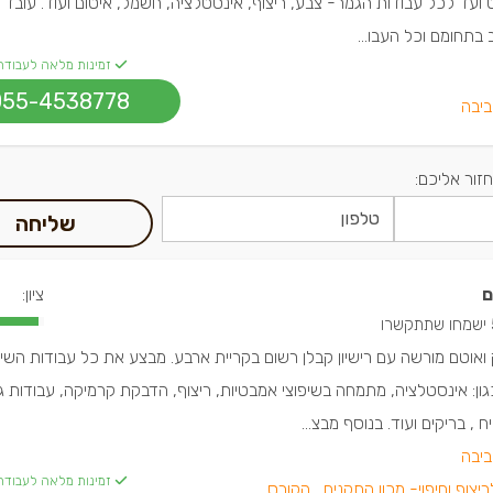
ועד לכל עבודות הגמר- צבע, ריצוף, אינסטלציה, חשמל, איטום ועוד. עובד 
ב בתחומם וכל העבו...
זמינות מלאה לעבודה
055-4538778
ביבה
חזור אליכם:
שליחה
ם
ציון:
קשרו
ק ואוטם מורשה עם רישיון קבלן רשום בקריית ארבע. מבצע את כל עבודות השיפ
ון: אינסטלציה, מתמחה בשיפוצי אמבטיות, ריצוף, הדבקת קרמיקה, עבודות ג
, בריקים ועוד. בנוסף מבצ...
ביבה
זמינות מלאה לעבודה
צוף וחיפוי- מכון התקנים ,
הקורס