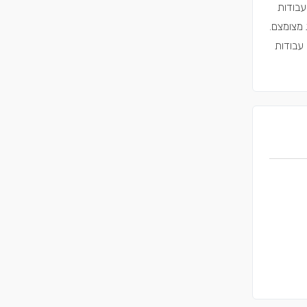
עבודות
 מצומצם.
בצעים עבודות שיפוצים בסדר גודל של עד 20 אלף ש"ח. עבודות