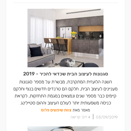
מעצבי פנים ברכסים
מעצבי פנים בכפר יאסיף
מעצבי פנים בחצור הגלילית
סגנונות לעיצוב הבית שכדאי להכיר - 2019
השנה הלועזית המתקרבת, מבשרת על מספר סגנונות
מעניינים לעיצוב הבית, חלקם הם טרנדים חדשים בנוף וחלקם
קיימים כבר מספר שנים ונמצאים במגמת התחזקות, לקראת
כניסה משמעותית יותר לעולם העיצוב וההום סטיילינג.
מאמר מאת
צוות שיפוצים פלוס
|
03/09/2019
4
דק' קריאה