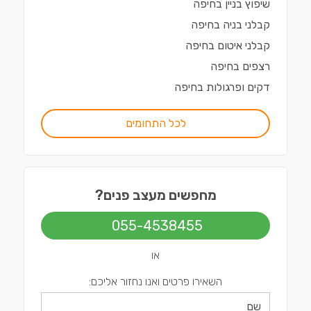
שיפוץ בניין
ב
חיפה
קבלני בניה
ב
חיפה
קבלני איטום
ב
חיפה
רצפים
ב
חיפה
דקים ופרגולות
ב
חיפה
לכל התחומים
מחפשים מעצב פנים?
055-4538455
או
השאירו פרטים ואנו נחזור אליכם: