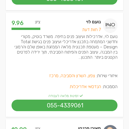
נועם לוי
ציון:
9.96
7 חוות דעת
נועם לוי, אדרכילות ועיצוב פנים בחיפה. משרד בוטיק, מקורי
וחדשני המתמחה בתכנון אדריכלי ועיצוב פנים בגישת Total
Design – מעטפת תכנונית מלאה הממזגת באופן שלם והרמוני
בין המבנה, עיצוב הפנים והפיתוח הסביבתי, תוך ירידה לפרטים
הקטנים ביותר. התכנון...
איזורי שירות:
צפון, השרון והסביבה, מרכז
הסמכות:
הנדסאי אדריכלות
זמינות מלאה לעבודה
055-4339061
מאירי פרנקו
ציון: