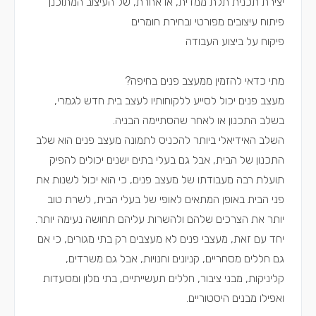
יצירת תכנית תלת ממדית, או אחרת, של העיצוב המתוכנן
פיתוח עיצובים מפורטי ובחירת חומרים
פיקוח על ביצוע העבודה
מתי כדאי להזמין ממעצב פנים בחיפה?
מעצב פנים יכול לסייע ללקוחותיו לעצב בית חדש לגמרי,
בשלב התכנון או לאחר שהסתיימה הבניה.
השלב האידיאלי ביותר להכניס לתמונה מעצב פנים הוא שלב
התכנון של הבית, אבל גם בעלי בתים ישנים יכולים להפיק
תועלת רבה מעבודתו של מעצב פנים, כי הוא יכול לשנות את
פני הבית באופן המתאים לאופי של בעלי הבית, לשרת טוב
יותר את הצרכים שלהם ולהשרות עליהם תחושה נעימה יותר.
יחד עם זאת, מעצבי פנים לא מעצבים רק בתי מגורים, כי אם
גם חללים מסחריים, קניונים וחנויות, אבל גם משרדים,
קליניקות, מבני ציבור, חללים תעשייתיים, בתי מלון ומסעדות
ואפילו מבנים היסטוריים.