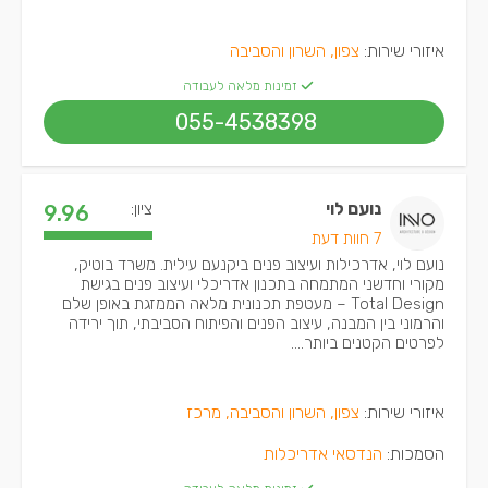
איזורי שירות:
צפון, השרון והסביבה
זמינות מלאה לעבודה
055-4538398
נועם לוי
ציון:
9.96
7 חוות דעת
נועם לוי, אדרכילות ועיצוב פנים ביקנעם עילית. משרד בוטיק,
מקורי וחדשני המתמחה בתכנון אדריכלי ועיצוב פנים בגישת
Total Design – מעטפת תכנונית מלאה הממזגת באופן שלם
והרמוני בין המבנה, עיצוב הפנים והפיתוח הסביבתי, תוך ירידה
לפרטים הקטנים ביותר....
איזורי שירות:
צפון, השרון והסביבה, מרכז
הסמכות:
הנדסאי אדריכלות