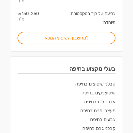
מ"ר
צביעה של קיר בטקסטורה
250
150
₪
-
מ"ר
מיוחדת
למחשבון השיפוץ המלא
בעלי מקצוע ב
חיפה
קבלני שיפוצים
ב
חיפה
שיפוצניקים
ב
חיפה
אדריכלים
ב
חיפה
מעצבי פנים
ב
חיפה
צבעים
ב
חיפה
קבלני גבס
ב
חיפה