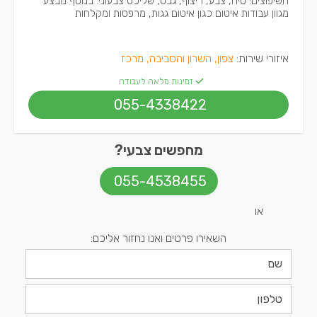
השיפוצים: טיח, צבע, ריצוף, גבס, שליכט צבעוני. בנוסף מבצע
מגוון עבודות איטום כגון איטום גגות, מרפסות ומקלחות
איזורי שירות:
צפון, השרון והסביבה, מרכז
זמינות מלאה לעבודה
055-4338422
מחפשים צבעי?
055-4538455
או
השאירו פרטים ואנו נחזור אליכם: