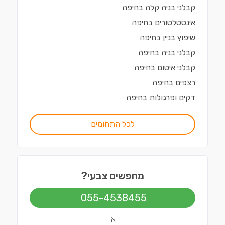
קבלני בניה קלה
ב
חיפה
אינסטלטורים
ב
חיפה
שיפוץ בניין
ב
חיפה
קבלני בניה
ב
חיפה
קבלני איטום
ב
חיפה
רצפים
ב
חיפה
דקים ופרגולות
ב
חיפה
לכל התחומים
מחפשים צבעי?
055-4538455
או