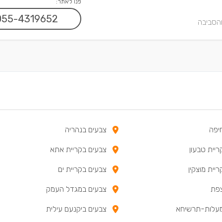
פנו לאתר:
055-4319652
והסביבה
יפה
צבעים בנהריה
יית טבעון
צבעים בקריית אתא
יית מוצקין
צבעים בקריית ים
צפת
צבעים במגדל העמק
מעלות-תרשיחא
צבעים ביקנעם עילית