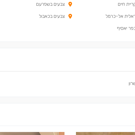
יית חיים
צבעים בשפרעם
אלית אל-כרמל
צבעים בכאבול
פר יאסיף
רון