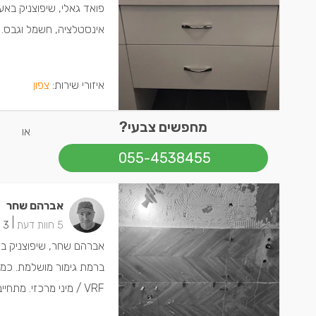
פואד גאלי, שיפוצניק באעב
אינסטלציה, חשמל וגבס.
איזורי שירות:
צפון
מחפשים צבעי?
או
055-4538455
אברהם שחר
|
5 חוות דעת
3 ישמחו שתתקשרו
אברהם שחר, שיפוצניק באע
ברמת גימור מושלמת. כמו 
VRF / מיני מרכזי. מתחייב לעבודה מדויקת, אמינו...