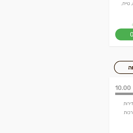
 טייח,
ה
10.00
ירות
רכות