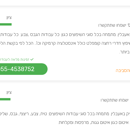
ציון:
חו שתתקשרו
עבלין. מתמחה בכל סוגי השיפוצים כגון: כל עבודות הגבס ,צבע. כל עבודות
יפוץ חדרי רחצה קומפלט כולל אינסטלציה קרמיקה וכו'.. הכל לפי בקשת הלק
יותר.
זמינות מלאה לעבודה
055-4538752
והסביבה
ציון:
רו
ק באעבלין. מתמחה בכל סוגי עבודות השיפוצים: טיח, צבע, ריצוף, גבס, שליכ
 איטום כגון איטום גגות, מרפסות ומקלחות