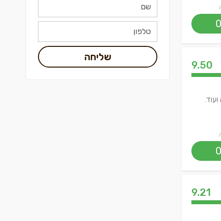
שליחה
9.50
ועוד.
9.21