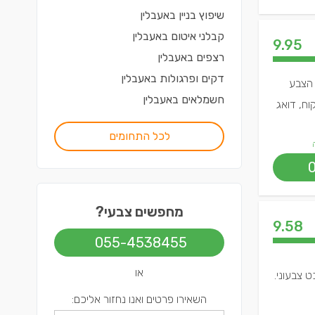
שיפוץ בניין
ב
אעבלין
קבלני איטום
ב
אעבלין
9.95
רצפים
ב
אעבלין
דקים ופרגולות
ב
אעבלין
 הצבע
חשמלאים
ב
אעבלין
וח, דואג
לכל התחומים
מחפשים צבעי?
9.58
055-4538455
או
ט צבעוני.
השאירו פרטים ואנו נחזור אליכם: