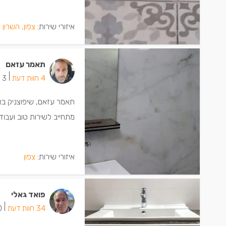
איזורי שירות:
צפון, השרון
תאמר עזאם
|
4 חוות דעת
3 ישמחו שתתקשרו
תאמר עזאם, שיפוצניק באעב
מתחייב לשירות טוב ועבוד
איזורי שירות:
צפון
פואד גאלי
|
34 חוות דעת
10 י