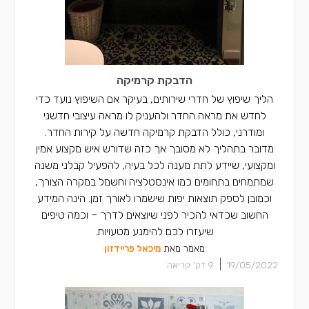
רצפים בשפרעם
רצפים בסח'נין
רצפים בדאלית אל-כרמל
הדבקת קרמיקה
רצפים בכאבול
הליך שיפוץ של חדרי שירותים, בעיקר אם השיפוץ נועד כדי
לחדש את מראה החדר ולהעניק לו מראה עיצובי חדשני
רצפים ברכסים
ומודרני, כולל הדבקת קרמיקה חדשה על קירות החדר.
מדובר בתהליך לא מסובך אך כזה שדורש איש מקצוע אמין
רצפים בכפר יאסיף
ומקצועי, שיידע לתת מענה לכל בעיה, להפעיל קבלני משנה
רצפים בחצור הגלילית
שמתמחים בתחומים כמו אינסטלציה וחשמל במקרה הצורך,
וכמובן לספק תוצאות יפות שישמרו לאורך זמן. הינה המידע
החשוב שכדאי להכיר לפני שיוצאים לדרך – וכמה טיפים
שיעזרו לכם להימנע מטעויות.
מאמר מאת
מיכאל פריידזון
|
19/05/2022
9
דק' קריאה