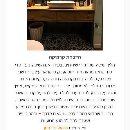
רצפים בסח'נין
רצפים בדאלית אל-כרמל
רצפים בכאבול
רצפים באעבלין
רצפים ברכסים
הדבקת קרמיקה
רצפים בכפר יאסיף
הליך שיפוץ של חדרי שירותים, בעיקר אם השיפוץ נועד כדי
לחדש את מראה החדר ולהעניק לו מראה עיצובי חדשני
רצפים בחצור הגלילית
ומודרני, כולל הדבקת קרמיקה חדשה על קירות החדר.
מדובר בתהליך לא מסובך אך כזה שדורש איש מקצוע אמין
ומקצועי, שיידע לתת מענה לכל בעיה, להפעיל קבלני משנה
שמתמחים בתחומים כמו אינסטלציה וחשמל במקרה הצורך,
וכמובן לספק תוצאות יפות שישמרו לאורך זמן. הינה המידע
החשוב שכדאי להכיר לפני שיוצאים לדרך – וכמה טיפים
שיעזרו לכם להימנע מטעויות.
מאמר מאת
מיכאל פריידזון