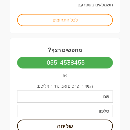
חשמלאים
ב
שפרעם
לכל התחומים
מחפשים רצף?
055-4538455
או
השאירו פרטים ואנו נחזור אליכם:
שליחה