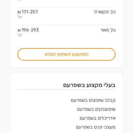
נק' תקשורת
257
171
₪
-
יח'
נק' מאור
293
196
₪
-
יח'
למחשבון השיפוץ המלא
בעלי מקצוע ב
שפרעם
קבלני שיפוצים
ב
שפרעם
שיפוצניקים
ב
שפרעם
אדריכלים
ב
שפרעם
מעצבי פנים
ב
שפרעם