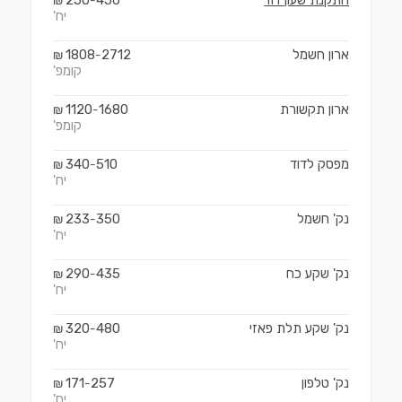
התקנת שעון דוד
450
250
₪
-
יח'
ארון חשמל
2712
1808
₪
-
קומפ'
ארון תקשורת
1680
1120
₪
-
קומפ'
מפסק לדוד
510
340
₪
-
יח'
נק' חשמל
350
233
₪
-
יח'
נק' שקע כח
435
290
₪
-
יח'
נק' שקע תלת פאזי
480
320
₪
-
יח'
נק' טלפון
257
171
₪
-
יח'