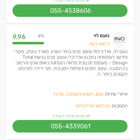
זמינות מלאה לעבודה
055-4538606
נועם לוי
ציון:
9.96
7 חוות דעת
נועם לוי, אדרכילות ועיצוב פנים בהוד השרון. משרד בוטיק, מקורי
וחדשני המתמחה בתכנון אדריכלי ועיצוב פנים בגישת Total
Design – מעטפת תכנונית מלאה הממזגת באופן שלם והרמוני
בין המבנה, עיצוב הפנים והפיתוח הסביבתי, תוך ירידה לפרטים
הקטנים ביותר. ה...
איזורי שירות:
צפון, השרון והסביבה, מרכז
הסמכות:
הנדסאי אדריכלות
זמינות מלאה לעבודה
055-4339061