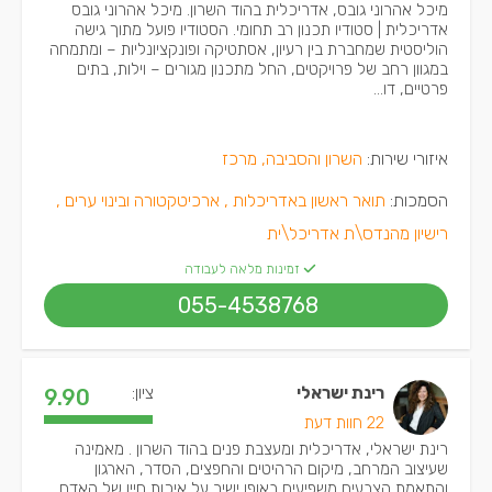
מיכל אהרוני גובס, אדריכלית בהוד השרון. מיכל אהרוני גובס
אדריכלית | סטודיו תכנון רב תחומי. הסטודיו פועל מתוך גישה
הוליסטית שמחברת בין רעיון, אסתטיקה ופונקציונליות – ומתמחה
במגוון רחב של פרויקטים, החל מתכנון מגורים – וילות, בתים
פרטיים, דו...
איזורי שירות:
השרון והסביבה, מרכז
הסמכות:
תואר ראשון באדריכלות ,
ארכיטקטורה ובינוי ערים ,
רישיון מהנדס\ת אדריכל\ית
זמינות מלאה לעבודה
055-4538768
רינת ישראלי
ציון:
9.90
22 חוות דעת
רינת ישראלי, אדריכלית ומעצבת פנים בהוד השרון . מאמינה
שעיצוב המרחב, מיקום הרהיטים והחפצים, הסדר, הארגון
והתאמת הצבעים משפיעים באופן ישיר על איכות חייו של האדם