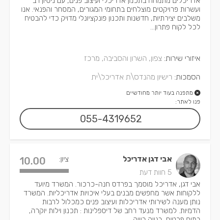
אדריכלים מתמחה בתכנון אדריכלי ועיצוב פנים, עם ניסיון רב
ועשרות פרויקטים מוצלחים בתחומי המגורים, המסחר והפנאי. אנו
משלבים יצירתיות, חדשנות ותכנון פונקציונלי מדויק כדי להבטיח
לכל לקוח פתרון...
איזורי שירות:
צפון, השרון והסביבה, מרכז
הסמכות:
רישיון מהנדס\ת אדריכל\ית
מתפנה בעוד יותר מחודשיים
פנו לאתר:
055-4319652
אבי דגן אדריכל
ציון:
10.00
5 חוות דעת
אבי דגן, אדריכל מוסמך בפרדס חנה-כרכור. המשרד מיועד
ללקוחות אשר מחפשים מבנים בעלי איכויות אדריכליות. המשרד
נותן מענה לשירותי אדריכלות ועיצוב פנים כמכלול לרבות
הדמיות. למשרד מנעד רחב של דיספלינות : תכנון וילות יוקרה,
בתים פרטים, בנייה רוויה,...