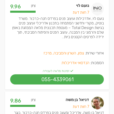
נועם לוי
ציון:
9.96
7 חוות דעת
נועם לוי, אדרכילות ועיצוב פנים בפרדס חנה-כרכור. משרד
בוטיק, מקורי וחדשני המתמחה בתכנון אדריכלי ועיצוב פנים
בגישת Total Design – מעטפת תכנונית מלאה הממזגת באופן
שלם והרמוני בין המבנה, עיצוב הפנים והפיתוח הסביבתי, תוך
ירידה לפרטים הקטנים ביות...
איזורי שירות:
צפון, השרון והסביבה, מרכז
הסמכות:
הנדסאי אדריכלות
זמינות מלאה לעבודה
055-4339061
דניאל בן משה
ציון:
9.86
7 חוות דעת
דניאל בן משה, אדריכל ומעצב פנים בפרדס חנה-כרכור. בוגר