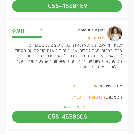
055-4538489
יפעת דור אגם
ציון:
9.90
5 חוות דעת
יפעת דור אגם, הנדסאית אדריכלות ועיצוב פנים בפרדס
חנה-כרכור. נעים להכיר, אני יפעת דור אגם מובילה את הסטודיו
"דור אגם | אדריכלות נטורליסטית”, המתמחה בתכנון חללים
חכמים, פונקציונליים והרמוניים למשפחות באמצע החיים. בעלת
דיפלומה באדריכלות ועיצ...
איזורי שירות:
השרון והסביבה
הסמכות:
הנדסאי אדריכלות
זמינות מלאה לעבודה
055-4538606