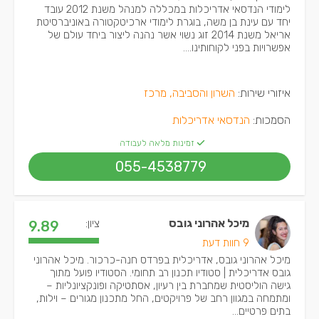
לימודי הנדסאי אדריכלות במכללה למנהל משנת 2012 עובד
יחד עם עינת בן משה, בוגרת לימודי ארכיטקטורה באוניברסיטת
אריאל משנת 2014 זוג נשוי אשר נהנה ליצור ביחד עולם של
אפשרויות בפני לקוחותינו....
איזורי שירות:
השרון והסביבה, מרכז
הסמכות:
הנדסאי אדריכלות
זמינות מלאה לעבודה
055-4538779
מיכל אהרוני גובס
ציון:
9.89
9 חוות דעת
מיכל אהרוני גובס, אדריכלית בפרדס חנה-כרכור. מיכל אהרוני
גובס אדריכלית | סטודיו תכנון רב תחומי. הסטודיו פועל מתוך
גישה הוליסטית שמחברת בין רעיון, אסתטיקה ופונקציונליות –
ומתמחה במגוון רחב של פרויקטים, החל מתכנון מגורים – וילות,
בתים פרטיים...