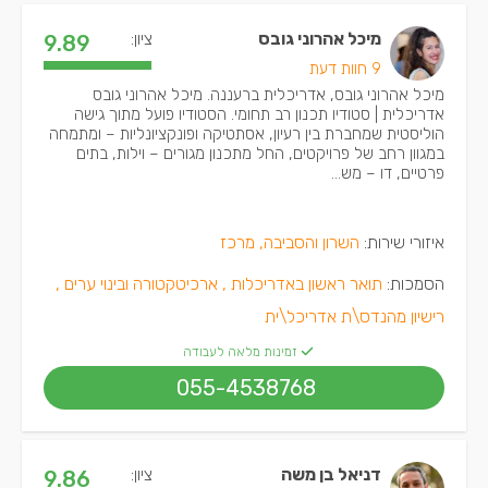
מיכל אהרוני גובס
ציון:
9.89
9 חוות דעת
מיכל אהרוני גובס, אדריכלית ברעננה. מיכל אהרוני גובס
אדריכלית | סטודיו תכנון רב תחומי. הסטודיו פועל מתוך גישה
הוליסטית שמחברת בין רעיון, אסתטיקה ופונקציונליות – ומתמחה
במגוון רחב של פרויקטים, החל מתכנון מגורים – וילות, בתים
פרטיים, דו – מש...
איזורי שירות:
השרון והסביבה, מרכז
הסמכות:
תואר ראשון באדריכלות ,
ארכיטקטורה ובינוי ערים ,
רישיון מהנדס\ת אדריכל\ית
זמינות מלאה לעבודה
055-4538768
דניאל בן משה
ציון:
9.86