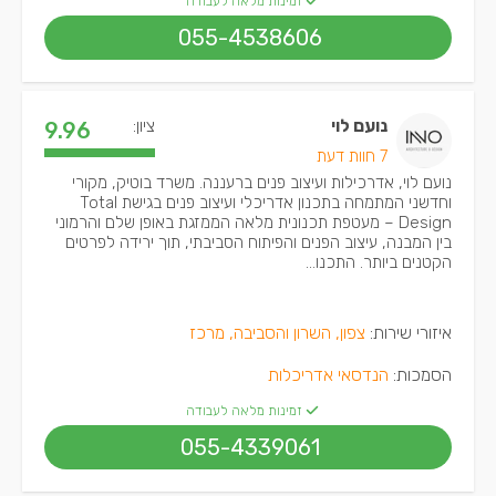
זמינות מלאה לעבודה
055-4538606
נועם לוי
ציון:
9.96
7 חוות דעת
נועם לוי, אדרכילות ועיצוב פנים ברעננה. משרד בוטיק, מקורי
וחדשני המתמחה בתכנון אדריכלי ועיצוב פנים בגישת Total
Design – מעטפת תכנונית מלאה הממזגת באופן שלם והרמוני
בין המבנה, עיצוב הפנים והפיתוח הסביבתי, תוך ירידה לפרטים
הקטנים ביותר. התכנו...
איזורי שירות:
צפון, השרון והסביבה, מרכז
הסמכות:
הנדסאי אדריכלות
זמינות מלאה לעבודה
055-4339061