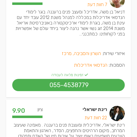
7 חוות דעת
דניאל בן משה, אדריכל ומעצב פנים ברעננה. בוגר לימודי
הנדסאי אדריכלות במכללה למנהל משנת 2012 עובד יחד עם
עינת בן משה, בוגרת לימודי ארכיטקטורה באוניברסיטת אריאל
משנת 2014 זוג נשוי אשר נהנה ליצור ביחד עולם של אפשרויות
בפני לקוחותינו. כמתכנני...
איזורי שירות:
השרון והסביבה, מרכז
הסמכות:
הנדסאי אדריכלות
זמינות מלאה לעבודה
055-4538779
רינת ישראלי
ציון:
9.90
22 חוות דעת
רינת ישראלי, אדריכלית ומעצבת פנים ברעננה . מאמינה שעיצוב
המרחב, מיקום הרהיטים והחפצים, הסדר, הארגון והתאמת
הצבעים משפיעים באופן ישיר על איכות חייו של האדם ותפקודו.