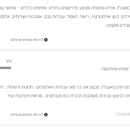
באעבלין. אליהו מתמחה ומבצע פרוייקטים גדולים. שיפוצים כלליים - שיפוצי ק
דים. כגון: אינסטלציה, ריצוף, חשמל, עבודות גבס, אמבטיה ושירותים, אלומניו
בדים מקצועי...
לא זמין בשיפוצים פלוס
ציון:
יום ותיק באעבלין. מבצע את כל סוגי עבודות האלומיניום , חלונות ורשתות , דל
חה לביצעו עבודות משולבות זכוכית כמו מקלחונים , מראות וויטרונות ועוד.
והסביבה
לא זמין בשיפוצים פלוס