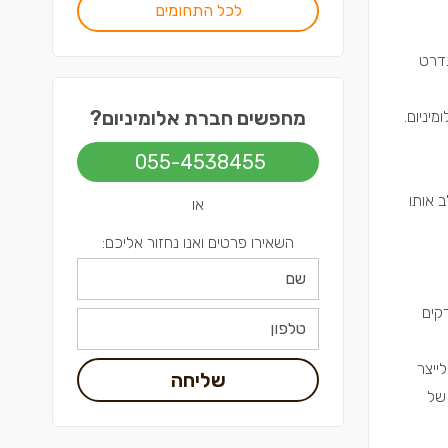
לכל התחומים
נדרט
מחפשים חברת אלומיניום?
מיניום.
055-4538455
ב אותו
או
השאירו פרטים ואנו נחזור אליכם:
קים
ייצר
שליחה
 של