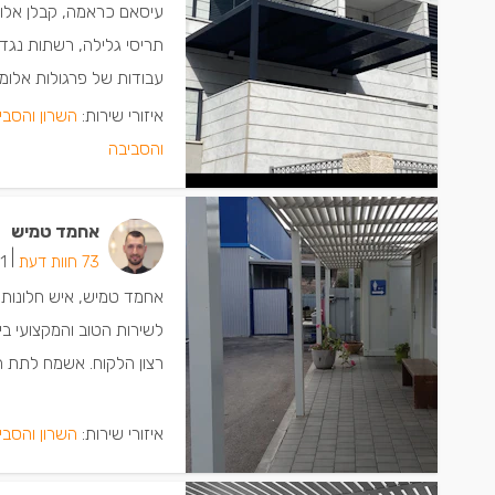
עיסאם כראמה, קבלן אלומינ
תריסי גלילה, רשתות נגד 
עבודות של פרגולות אלומינ
איזורי שירות:
השרון והסבי
והסביבה
אחמד טמיש
|
73 חוות דעת
31 ישמ
אחמד טמיש, איש חלונות וא
לשירות הטוב והמקצועי בי
רצון הלקוח. אשמח לתת הצ
איזורי שירות:
השרון והסבי