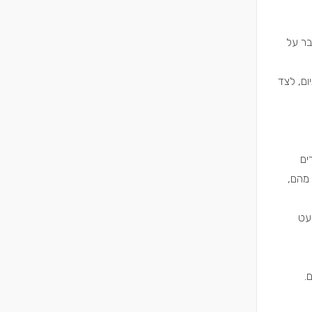
בר על
ום, לצד
ים
 מהם,
מעט
.