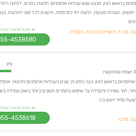
יום בראשון לציון. מבצע מגוון עבודות אלומיניום: חלונות בלגיים, דלתות הזזה
יתושים, הגבהת מעקות, וילונות זיפ למרפסת, תיקונים לכל סוגי החלונות. בנ
יום.
זמינות מלאה לעבודה
בה, מרכז, ירושלים והסביבה, השפלה
055-4538580
ציון:
חו שתתקשרו
לומיניום בראשון לציון. בעל ניסיון רב שנים בעבודות אלומיניום וחלונות. אחמד
ותר, תוך שמירה והקפדה על שימוש בחומרים הטובים ביותר בשוק ועמידה בש
עת מחיר וייעוץ בח...
זמינות מלאה לעבודה
055-4538618
בה, מרכז