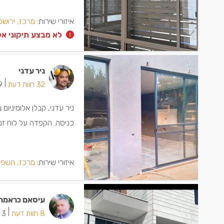
איזורי שירות:
מרכז, ירושל
לא מבצע תיקוני אלו
ניר עדני
|
32 חוות דעת
19 יש
ניר עדני, קבלן אלומיניום
כניסה. הקפדה על לוח זמנ
איזורי שירות:
מרכז, השפל
עיסאם כראמה
|
8 חוות דעת
3 ישמחו שתתקשרו