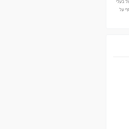
צל בעלי
סף על