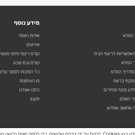
מידע נוסף
 המלא
אודות האתר
אירועים
 האפשרויות לריצוף הבית
קורס ריצוף וחיפוי מעשי
ך המלא
קורס גבס וצבע
 המדריך המלא
כל הסיבות לסמוך עלינו
מקיף ברשת
מן העיתונות
דע מקיף ומחירים
כתבו אצלנו
יך השלם
תקנון
ה שחשוב שתדעו
באתר זה נעשה שימוש בטכנולוגיות איסוף מידע כגון Cookies, לרבות על ידי צדדים שלישיים, כדי