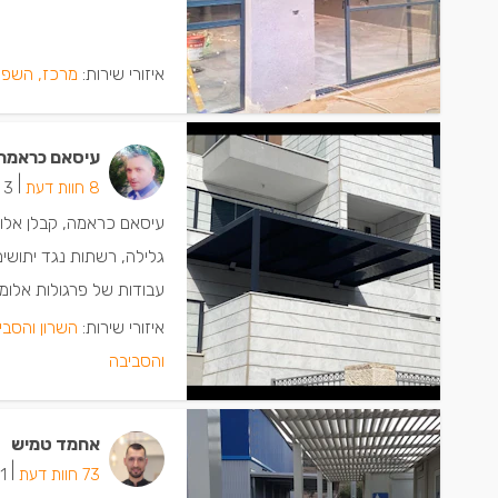
איזורי שירות:
מרכז, השפל
עיסאם כראמה
|
8 חוות דעת
3 ישמחו שתתקשרו
עיסאם כראמה, קבלן אלומינ
גלילה, רשתות נגד יתושים
עבודות של פרגולות אלומינ
איזורי שירות:
השרון והסבי
והסביבה
אחמד טמיש
|
73 חוות דעת
31 ישמ