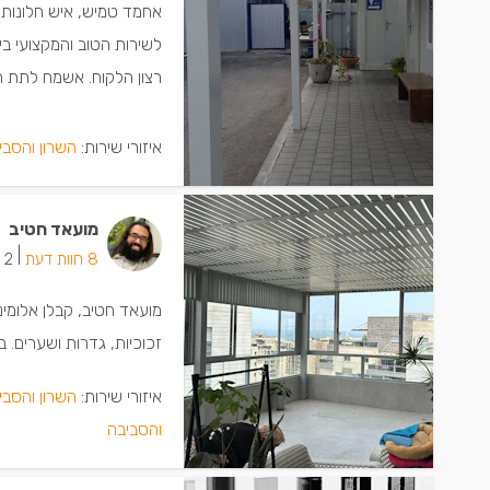
אחמד טמיש, איש חלונות וא
לשירות הטוב והמקצועי בי
רצון הלקוח. אשמח לתת הצ
איזורי שירות:
השרון והסבי
מועאד חטיב
|
8 חוות דעת
2 ישמחו שתתקשרו
מועאד חטיב, קבלן אלומינ
זכוכיות, גדרות ושערים. ב
איזורי שירות:
השרון והסבי
והסביבה