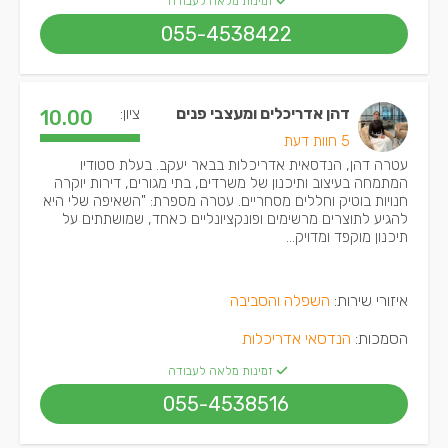
זמינות מלאה לעבודה
055-4538422
דהן אדריכלים ומעצבי פנים
ציון:
10.00
5 חוות דעת
עטרה דהן, הנדסאית אדריכלות בבאר יעקב. בעלת סטודיו
המתמחה בעיצוב ותיכנון של משרדים, בתי מגורים, דירות יוקרה
חנויות בוטיק וחללים מסחריים. עטרה מספרת: "השאיפה שלי היא
להגיע לתוצרים מרשימים ופונקציונליים כאחד, שמושתתים על
תיכנון מוקפד ומדויק...
איזורי שירות:
השפלה והסביבה
הסמכות:
הנדסאי אדריכלות
זמינות מלאה לעבודה
055-4538516