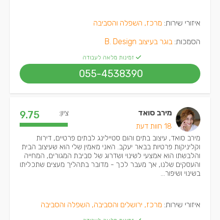
איזורי שירות:
מרכז, השפלה והסביבה
הסמכות:
בוגר בעיצוב B. Design
זמינות מלאה לעבודה
055-4538390
מירב סואד
ציון:
9.75
18 חוות דעת
מירב סואד, עיצוב בתים והום סטיילינג לבתים פרטיים, דירות
וקליניקות פרטיות בבאר יעקב. האני מאמין שלי הוא שעיצוב הבית
והלבשתו הוא אמצעי לשינוי ושדרוג של סביבת המגורים, המחייה
והעסקים שלנו, אך מעבר לכך - מדובר בתהליך מעצים שתכליתו
בשינוי ושיפור...
איזורי שירות:
מרכז, ירושלים והסביבה, השפלה והסביבה