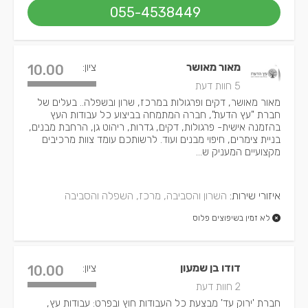
055-4538449
מאור מאושר
ציון:
10.00
5 חוות דעת
מאור מאושר, דקים ופרגולות במרכז, שרון ובשפלה.. בעלים של
חברת "עץ הדעת", חברה המתמחה בביצוע כל עבודות העץ
בהזמנה אישית- פרגולות, דקים, גדרות, ריהוט גן, הרחבת מבנים,
בניית צימרים, חיפוי מבנים ועוד. לרשותכם עומד צוות מרכיבים
מקצועיים המעניק ש...
איזורי שירות:
השרון והסביבה, מרכז, השפלה והסביבה
לא זמין בשיפוצים פלוס
דודו בן שמעון
ציון:
10.00
2 חוות דעת
חברת 'ירוק עד' מבצעת כל העבודות חוץ ובפרט: עבודות עץ,