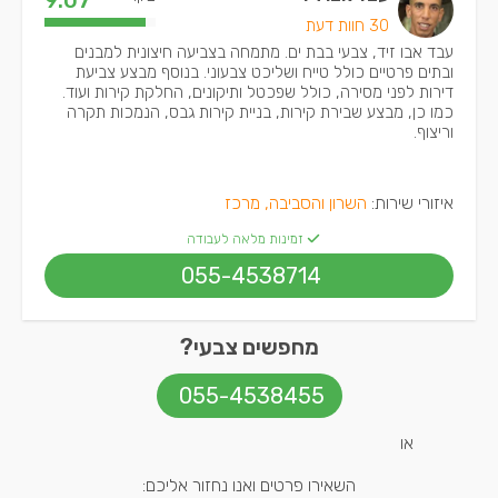
9.07
30 חוות דעת
עבד אבו זיד, צבעי בבת ים. מתמחה בצביעה חיצונית למבנים
ובתים פרטיים כולל טייח ושליכט צבעוני. בנוסף מבצע צביעת
דירות לפני מסירה, כולל שפכטל ותיקונים, החלקת קירות ועוד.
כמו כן, מבצע שבירת קירות, בניית קירות גבס, הנמכות תקרה
וריצוף.
איזורי שירות:
השרון והסביבה, מרכז
זמינות מלאה לעבודה
055-4538714
מחפשים צבעי?
055-4538455
או
השאירו פרטים ואנו נחזור אליכם: