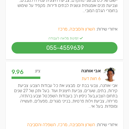
יישום שליכט צבעוני מתקדם, צביעה חיצונית עמידה למבנים,
וצביעת פנים אומנותית ונשנית לבתים ודירות. מקפיד על שימוש
בחומרי הגלם המובי...
איזורי שירות:
השרון והסביבה, מרכז
זמינות מלאה לעבודה
055-4559639
אבי אוחנה
ציון:
9.96
6 חוות דעת
אבי אוחנה, צבעי בבת ים. מבצע את כל עבודות הצבע: צביעת
קירות, בתים, שערים, צביעת חיצונית ועוד. בעל ותק של 27 שנים
בתחום הצבע,בעל ניסיון רב בעבודות השפכטל וצבע בהתזה,
מריחה, צביעת וילות פרטיות, בנייני מגורים, מפעלים, תעשייה
ומוסדות. בעל אי...
איזורי שירות:
השרון והסביבה, מרכז, השפלה והסביבה