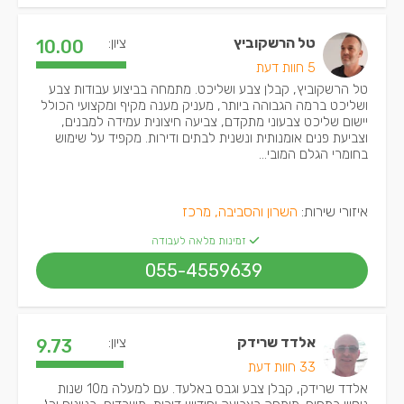
טל הרשקוביץ
ציון:
10.00
5 חוות דעת
טל הרשקוביץ, קבלן צבע ושליכט. מתמחה בביצוע עבודות צבע
ושליכט ברמה הגבוהה ביותר, מעניק מענה מקיף ומקצועי הכולל
יישום שליכט צבעוני מתקדם, צביעה חיצונית עמידה למבנים,
וצביעת פנים אומנותית ונשנית לבתים ודירות. מקפיד על שימוש
בחומרי הגלם המובי...
איזורי שירות:
השרון והסביבה, מרכז
זמינות מלאה לעבודה
055-4559639
אלדד שרידק
ציון:
9.73
33 חוות דעת
אלדד שרידק, קבלן צבע וגבס באלעד. עם למעלה מ10 שנות