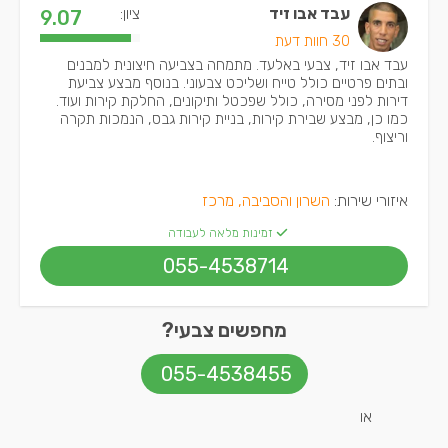
עבד אבו זיד
ציון:
9.07
30 חוות דעת
עבד אבו זיד, צבעי באלעד. מתמחה בצביעה חיצונית למבנים
ובתים פרטיים כולל טייח ושליכט צבעוני. בנוסף מבצע צביעת
דירות לפני מסירה, כולל שפכטל ותיקונים, החלקת קירות ועוד.
כמו כן, מבצע שבירת קירות, בניית קירות גבס, הנמכות תקרה
וריצוף.
איזורי שירות:
השרון והסביבה, מרכז
זמינות מלאה לעבודה
055-4538714
מחפשים צבעי?
055-4538455
או