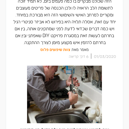
הזה שכולנו מבקרים בו כמה פעמים ביום, לא תמיד זוכה
לתשומת הלב הראויה לו ולכן הכנסה של פריטים מעוצבים
ומקוריים למרחב האישי והשימושי הזה היא מבורכת במיוחד.
יחד עם זאת, אסלה תלויה היא בפירוש לא אביזר סניטרי רגיל
ויש כמה דברים שכדאי לדעת לפני שמתקינים אותה, בין אם
בחרתם לעשות זאת במסגרת פרויקט DIY שאפתני ובין אם
בחרתם להזמין איש מקצוע מיומן לצורך ההתקנה.
מאמר מאת
צוות שיפוצים פלוס
|
01/03/2020
6
דק' קריאה