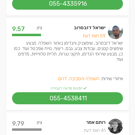
055-4335916
ישראל דזבסרוב
ציון:
9.57
59 חוות דעת
ישראל דזבסרוב, שיפוצניק והנדימן באזור השפלה. מבצע
שיפוצים קטנים, עבודות צבע, גבס, ריצוף, טייח שפכטל ועוד. כמו
כן, מבצע שירותי הנדימן, תיקוני נגרות, תליית טלוויזיות, מדפים
ועוד.
איזורי שירות:
השפלה והסביבה, דרום
זמינות מלאה לעבודה
055-4538411
רותם אמר
ציון:
9.79
41 חוות דעת