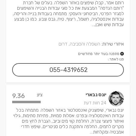
רותם אמר, קבלן שיפוצים באזור השפלה. בעלים של חברת
"רותם הנדסה" המבצעת את כל סוגי עבודות הבנייה והשיפוצים
למגזר הפרטי, הביטחוני והעסקי. מתמחה בעבודות בנייה והריסה,
עבודות אינסטלציה, חשמל, ריצוף, טיח, גבס וצבע. כמו כן מבצע
עבודות שיש ואבן,...
איזורי שירות:
השפלה והסביבה, דרום
מתפנה בעוד יותר מחודשיים
פנו לאתר:
055-4319652
יונס נבארי
ציון:
9.36
24 חוות דעת
יונס נבארי, שיפוצניק ואינסטלטור באזור השפלה. מתמחה בכל
עבודות האינסטלציה ובפרט: אסלות סמויות, פתיחת סתימות, גילוי
ואיתור פיצוצי צנרת, החלפת קווי מים וביוב, הגברת לחץ מים
מקרים לחמים, החלפה והתקנת כלים סניטריים, שיפוץ חדרי
אמבטיה ומקלחות....