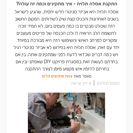
התקנת אסלה תלויה - איך מתקינים וכמה זה עולה?
אינסטלטורים ברכסים
אסלה תלויה היא אביזר סניטרי חדש יחסית, שהגיע לישראל
בשנים האחרונות והכניס קצת שיק לשירותים. המקום החשוב
אינסטלטורים בכפר יאסיף
הזה שכולנו מבקרים בו כמה פעמים ביום, לא תמיד זוכה
לתשומת הלב הראויה לו ולכן הכנסה של פריטים מעוצבים
ומקוריים למרחב האישי והשימושי הזה היא מבורכת במיוחד.
יחד עם זאת, אסלה תלויה היא בפירוש לא אביזר סניטרי רגיל
ויש כמה דברים שכדאי לדעת לפני שמתקינים אותה, בין אם
בחרתם לעשות זאת במסגרת פרויקט DIY שאפתני ובין אם
בחרתם להזמין איש מקצוע מיומן לצורך ההתקנה.
מאמר מאת
צוות שיפוצים פלוס
|
01/03/2020
6
דק' קריאה