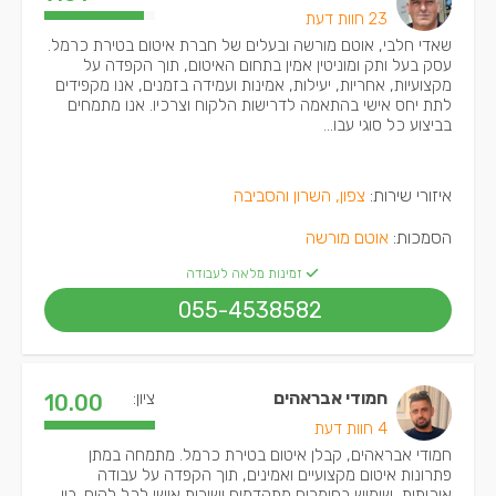
23 חוות דעת
שאדי חלבי, אוטם מורשה ובעלים של חברת איטום בטירת כרמל.
עסק בעל ותק ומוניטין אמין בתחום האיטום, תוך הקפדה על
מקצועיות, אחריות, יעילות, אמינות ועמידה בזמנים, אנו מקפידים
לתת יחס אישי בהתאמה לדרישות הלקוח וצרכיו. אנו מתמחים
בביצוע כל סוגי עבו...
איזורי שירות:
צפון, השרון והסביבה
הסמכות:
אוטם מורשה
זמינות מלאה לעבודה
055-4538582
חמודי אבראהים
ציון:
10.00
4 חוות דעת
חמודי אבראהים, קבלן איטום בטירת כרמל. מתמחה במתן
פתרונות איטום מקצועיים ואמינים, תוך הקפדה על עבודה
איכותית, שימוש בחומרים מתקדמים ושירות אישי לכל לקוח. בין