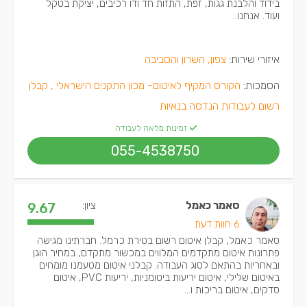
בידוד והלבנת גגות, זפת, התזות חד ודו רכיבים, יציקת בטקל
ועוד. אנחנו...
איזורי שירות:
צפון, השרון והסביבה
הסמכות:
הקורס המקיף לאיטום- מכון התקנים הישראלי ,
קבלן
רשום לעבודות הנדסה בנאיות
זמינות מלאה לעבודה
055-4538750
סאמר כאמל
ציון:
9.67
6 חוות דעת
סאמר כאמל, קבלן איטום רשום בטירת כרמל. חברתינו מגישה
פתרונות איטום מתקדמים המלווים במכשור מתקדם, במחיר הוגן
ובאחריות בהתאם לסוג העבודה. קבלני איטום מטעמנו מומחים
באיטום שלילי, איטום יריעות ביטומניות, יריעות PVC, איטום
סדקים, איטום בריכות ו...