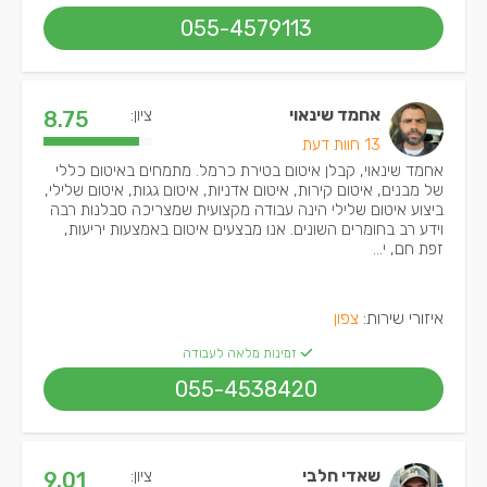
055-4579113
אחמד שינאוי
ציון:
8.75
13 חוות דעת
אחמד שינאוי, קבלן איטום בטירת כרמל. מתמחים באיטום כללי
של מבנים, איטום קירות, איטום אדניות, איטום גגות, איטום שלילי,
ביצוע איטום שלילי הינה עבודה מקצועית שמצריכה סבלנות רבה
וידע רב בחומרים השונים. אנו מבצעים איטום באמצעות יריעות,
זפת חם, י...
איזורי שירות:
צפון
זמינות מלאה לעבודה
055-4538420
שאדי חלבי
ציון:
9.01