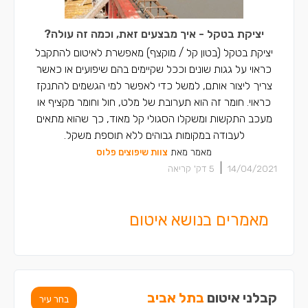
יציקת בטקל - איך מבצעים זאת, וכמה זה עולה?
יציקת בטקל (בטון קל / מוקצף) מאפשרת לאיטום להתקבל
כראוי על גגות שונים וככל שקיימים בהם שיפועים או כאשר
צריך ליצור אותם, למשל כדי לאפשר למי הגשמים להתנקז
כראוי. חומר זה הוא תערובת של מלט, חול וחומר מקציף או
מעכב התקשות ומשקלו הסגולי קל מאוד, כך שהוא מתאים
לעבודה במקומות גבוהים ללא תוספת משקל.
מאמר מאת
צוות שיפוצים פלוס
|
14/04/2021
5
דק' קריאה
מאמרים בנושא איטום
קבלני איטום
בתל אביב
בחר עיר