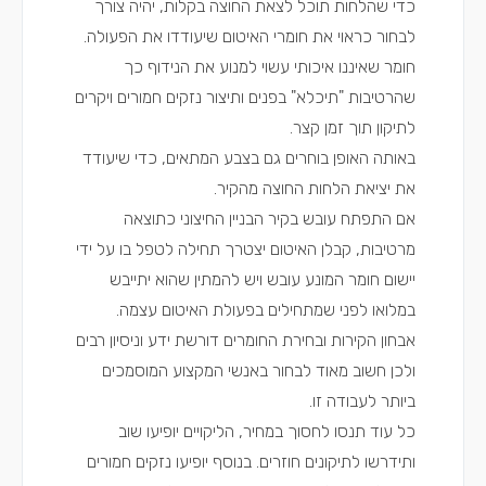
כדי שהלחות תוכל לצאת החוצה בקלות, יהיה צורך
לבחור כראוי את חומרי האיטום שיעודדו את הפעולה.
חומר שאיננו איכותי עשוי למנוע את הנידוף כך
שהרטיבות "תיכלא" בפנים ותיצור נזקים חמורים ויקרים
לתיקון תוך זמן קצר.
באותה האופן בוחרים גם בצבע המתאים, כדי שיעודד
את יציאת הלחות החוצה מהקיר.
אם התפתח עובש בקיר הבניין החיצוני כתוצאה
מרטיבות, קבלן האיטום יצטרך תחילה לטפל בו על ידי
יישום חומר המונע עובש ויש להמתין שהוא יתייבש
במלואו לפני שמתחילים בפעולת האיטום עצמה.
אבחון הקירות ובחירת החומרים דורשת ידע וניסיון רבים
ולכן חשוב מאוד לבחור באנשי המקצוע המוסמכים
ביותר לעבודה זו.
כל עוד תנסו לחסוך במחיר, הליקויים יופיעו שוב
ותידרשו לתיקונים חוזרים. בנוסף יופיעו נזקים חמורים