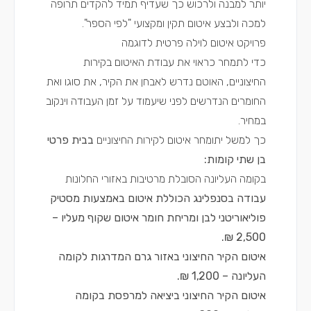
יותר למבנה ולרכוש כך שעדיף תמיד להקדים תרופה
למכה ולבצע איטום תקין ומקצועי "לפי הספר".
פרויקט איטום לוילה פרטית לדוגמה
כדי לתמחר כראוי את עבודת האיטום בקירות
החיצוניים, האוטם נדרש לאבחן את הקיר, את סוגו ואת
החומרים הנדרשים לפני שיעמוד על זמן העבודה וינקוב
במחיר.
כך למשל יתומחר איטום לקירות החיצוניים
בבית פרטי
בן שתי קומות:
בקומה העליונה הסובלת מרטיבות באזורי החלונות
עבודה בסנפלינג הכוללת איטום באמצעות מסטיק
פוליאוריטני לבן ומריחת חומר איטום שקוף מעליו –
2,500 ₪.
איטום הקיר החיצוני באזור גרם המדרגות לקומה
העליונה – 1,200 ₪.
איטום הקיר החיצוני ביציאה למרפסת בקומה