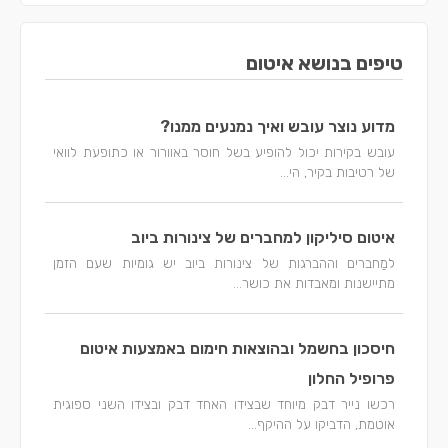
טיפים בנושא איטום
מדוע נוצר עובש ואיך נמנעים ממנו?
עובש בקירות יכול להופיע בשל חוסר באוורור או כתופעת לוואי
של רטיבות בקיר, הי...
איטום סיליקון למחברים של צינורות ביוב
למַחברים וההברגות של צינורות ביוב יש גומיות שעם הזמן
מתיישנות ומאבדות את כושר...
חיסכון בחשמל ובהוצאות חימום באמצעות איטום
פרופיל החלון
רכשו נייר דבק מיוחד שבצידו האחד דבק ובצידו השני ספוגית
אוטמת, הדביקו על ההיקף...