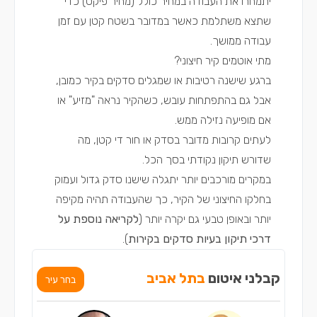
יתמחרו את העבודה במחיר כולל (מחיר פיקס) כדי
שתצא משתלמת כאשר במדובר בשטח קטן עם זמן
עבודה ממושך.
מתי אוטמים קיר חיצוני?
ברגע שישנה רטיבות או שמגלים סדקים בקיר כמובן,
אבל גם בהתפתחות עובש, כשהקיר נראה "מזיע" או
אם מופיעה נזילה ממש.
לעתים קרובות מדובר בסדק או חור די קטן, מה
שדורש תיקון נקודתי בסך הכל.
במקרים מורכבים יותר יתגלה שישנו סדק גדול ועמוק
בחלקו החיצוני של הקיר, כך שהעבודה תהיה מקיפה
יותר ובאופן טבעי גם יקרה יותר (
לקריאה נוספת על
דרכי תיקון בעיות סדקים בקירות
).
קבלני איטום
בתל אביב
בחר עיר