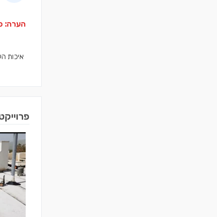
הערה: פר
איכות הע
פרוייקט