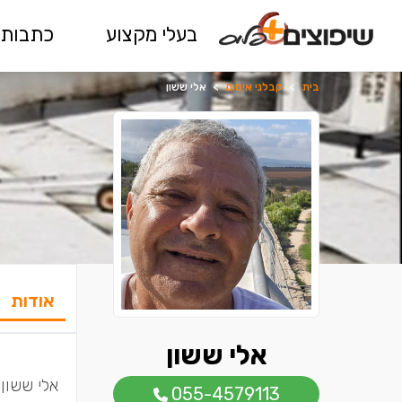
בעלי מקצוע
כתבות 
בית
>
קבלני איטום
>
אלי ששון
אודות
אלי ששון
אלי ששון,
055-4579113