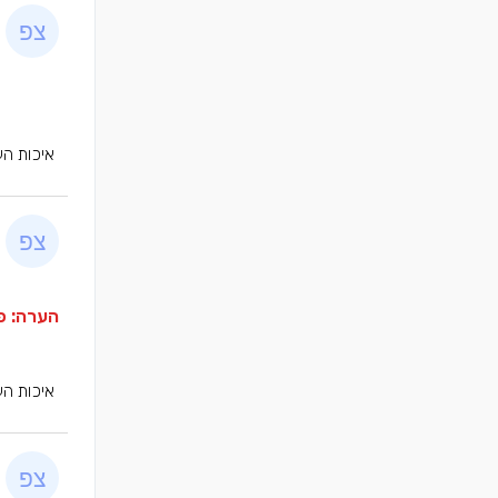
איכות הע
הערה: פר
איכות הע