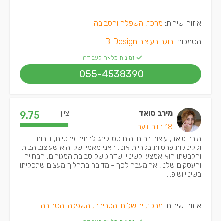
איזורי שירות:
מרכז, השפלה והסביבה
הסמכות:
בוגר בעיצוב B. Design
זמינות מלאה לעבודה
055-4538390
מירב סואד
ציון:
9.75
18 חוות דעת
מירב סואד, עיצוב בתים והום סטיילינג לבתים פרטיים, דירות
וקליניקות פרטיות בקריית אונו. האני מאמין שלי הוא שעיצוב הבית
והלבשתו הוא אמצעי לשינוי ושדרוג של סביבת המגורים, המחייה
והעסקים שלנו, אך מעבר לכך - מדובר בתהליך מעצים שתכליתו
בשינוי ושיפ...
איזורי שירות:
מרכז, ירושלים והסביבה, השפלה והסביבה