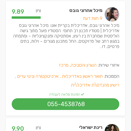
מיכל אהרוני גובס
ציון:
9.89
9 חוות דעת
מיכל אהרוני גובס, אדריכלית בקריית אונו. מיכל אהרוני גובס
אדריכלית | סטודיו תכנון רב תחומי. הסטודיו פועל מתוך גישה
הוליסטית שמחברת בין רעיון, אסתטיקה ופונקציונליות – ומתמחה
במגוון רחב של פרויקטים, החל מתכנון מגורים – וילות, בתים
פרטיים, דו...
איזורי שירות:
השרון והסביבה, מרכז
הסמכות:
תואר ראשון באדריכלות ,
ארכיטקטורה ובינוי ערים ,
רישיון מהנדס\ת אדריכל\ית
זמינות מלאה לעבודה
055-4538768
רינת ישראלי
ציון:
9.90