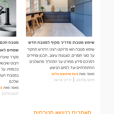
שיפוץ מטבח: מדריך מקיף למטבח חדש
מטבח חכם: 
שיפוץ מטבח הוא פרויקט רציני הדורש תחקיר
שמחים לאמ
על סוגי חומרים, סגנונות עיצוב, תכנון ומחירים.
מקרר שיעדכן
לפניכם מידע מפורט על התהליך מהשלבים
רובוט שיבשל
ההתחלתיים ועד לסיום הביצוע.
בכמויות. על
מאמר מאת
צוות שיפוצים פלוס
במטבחי העתי
|
23/05/2011
9
דק' קריאה
שלכם
מאמר מאת
צו
07/11/2017
מאמרים בנושא מטבחים