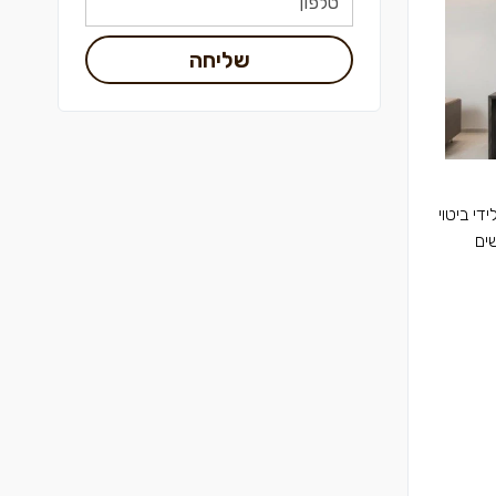
שליחה
די ביטוי
ים