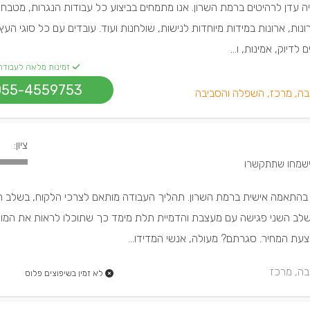
רייה עדן לרהיטים ברמת השרון. אנו מתמחים בביצוע כל עבודות הנגרות, מטבחי
ונות, ארונות במידות מיוחדות לנישות, שולחנות ועוד. עובדים עם כל סוגי העץ
לדיוק, אמינות, ו...
זמינות מלאה לעבודה
055-4559753
בה, מרכז, השפלה והסביבה
ציון:
 בהתאמה אישית ברמת השרון. תהליך העבודה מותאם לצרכי הלקוח, בשלב ה
שלב השני פגישה עם מעצבת והדמיית תלת מימד כך שתוכלו לראות את המוצ
עת המחיר. סגרתם? מעולה, אנשי המדידו...
בה, מרכז
לא זמין בשיפוצים פלוס