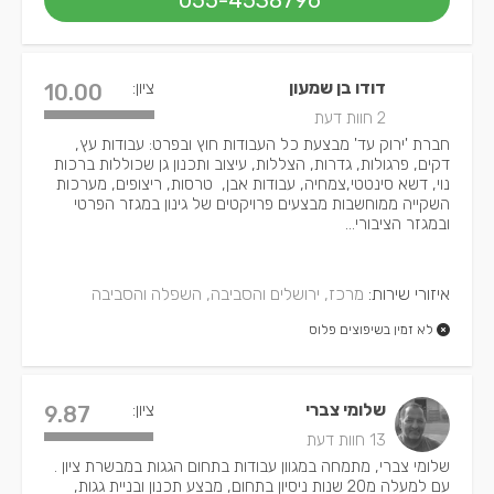
055-4538796
דודו בן שמעון
ציון:
10.00
2 חוות דעת
חברת 'ירוק עד' מבצעת כל העבודות חוץ ובפרט: עבודות עץ,
דקים, פרגולות, גדרות, הצללות, עיצוב ותכנון גן שכוללות ברכות
נוי, דשא סינטטי,צמחיה, עבודות אבן, טרסות, ריצופים, מערכות
השקייה ממוחשבות מבצעים פרויקטים של גינון במגזר הפרטי
ובמגזר הציבורי...
איזורי שירות:
מרכז, ירושלים והסביבה, השפלה והסביבה
לא זמין בשיפוצים פלוס
שלומי צברי
ציון:
9.87
13 חוות דעת
שלומי צברי, מתמחה במגוון עבודות בתחום הגגות במבשרת ציון .
עם למעלה מ20 שנות ניסיון בתחום, מבצע תכנון ובניית גגות,