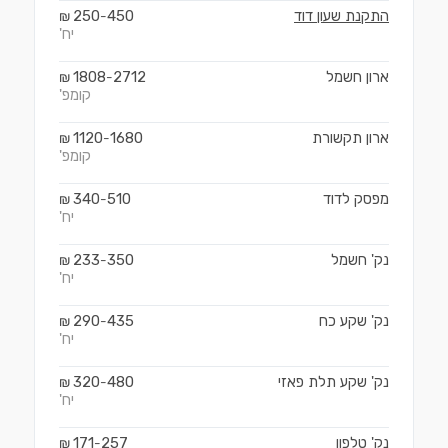
התקנת שעון דוד
450
250
₪
-
יח'
ארון חשמל
2712
1808
₪
-
קומפ'
ארון תקשורת
1680
1120
₪
-
קומפ'
מפסק לדוד
510
340
₪
-
יח'
נק' חשמל
350
233
₪
-
יח'
נק' שקע כח
435
290
₪
-
יח'
נק' שקע תלת פאזי
480
320
₪
-
יח'
נק' טלפון
257
171
₪
-