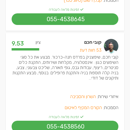
הסמכות:
קבלן רשום (סיווג 135)
זמינות מלאה לעבודה
055-4538645
קובי חכם
ציון:
9.53
53 חוות דעת
קובי חכם, שיפוצניק בפרדס חנה-כרכור. מבצע את כל סוגי
השיפוצים כגון : אינסטלציה, מקלחות ושירותים, התקנת כלים
סניטרים, ריצוף, עבודות גבס, גופי תאורה, שליכט צבעוני, צבע,
בניה קלה תוספות בניה והתקנת פרופילים. בנוסף, מבצע התקנות
ותיקונים של דודי...
איזורי שירות:
השרון והסביבה
הסמכות:
הקורס המקיף לאיטום
זמינות מלאה לעבודה
055-4538560