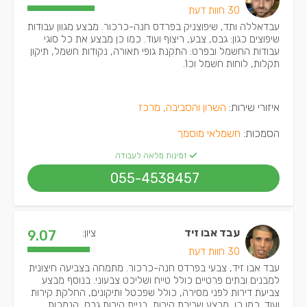
30 חוות דעת
עבדאללה ותד, שיפוצניק בפרדס חנה-כרכור. מבצע מגוון עבודות
שיפוצים כגון: גבס, צבע, ריצוף ועוד. כמו כן מבצע את כל סוגי
עבודות החשמל ובפרט: התקנת גופי תאורה, נקודות חשמל, תיקון
תקלות, לוחות חשמל וכו'.
איזורי שירות:
השרון והסביבה, מרכז
הסמכות:
חשמלאי מוסמך
זמינות מלאה לעבודה
055-4538457
עבד אבו זיד
ציון:
9.07
30 חוות דעת
עבד אבו זיד, צבעי בפרדס חנה-כרכור. מתמחה בצביעה חיצונית
למבנים ובתים פרטיים כולל טייח ושליכט צבעוני. בנוסף מבצע
צביעת דירות לפני מסירה, כולל שפכטל ותיקונים, החלקת קירות
ועוד. כמו כן, מבצע שבירת קירות, בניית קירות גבס, הנמכות