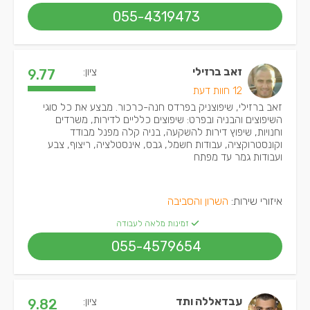
055-4319473
זאב ברזילי
ציון:
9.77
12 חוות דעת
זאב ברזילי, שיפוצניק בפרדס חנה-כרכור. מבצע את כל סוגי
השיפוצים והבניה ובפרט: שיפוצים כלליים לדירות, משרדים
וחנויות, שיפוץ דירות להשקעה, בניה קלה מפנל מבודד
וקונסטרוקציה, עבודות חשמל, גבס, אינסטלציה, ריצוף, צבע
ועבודות גמר עד מפתח
איזורי שירות:
השרון והסביבה
זמינות מלאה לעבודה
055-4579654
עבדאללה ותד
ציון:
9.82